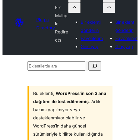
Fix
Multip
Plugin
Bir eklenti
Bir eklenti
le
Directory
gönderin
gönderin
Redire
Favorilerim
Favorilerim
cts
Giriş yap
Giriş yap
Eklentilerde
ara
Bu eklenti,
WordPress’in son 3 ana
dağıtımı ile test edilmemiş
. Artık
bakımı yapılmıyor veya
desteklenmiyor olabilir ve
WordPress’in daha güncel
sürümleriyle birlikte kullanıldığında