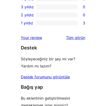
5
0
3 yıldız
0
yıldızlı
4
0
2 yıldız
0
inceleme
yıldızlı
3
0
1 yıldız
3
inceleme
yıldızlı
2
3
inceleme
yıldızlı
1
değerlendirmeleri
Your review
Tüm
görün
inceleme
yıldızlı
Destek
inceleme
Söyleyeceğiniz bir şey mi var?
Yardım mı lazım?
Destek forumunu görüntüle
Bağış yap
Bu eklentinin geliştirilmesini
desteklemek ister misiniz?