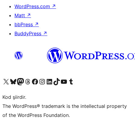
WordPress.com
↗
Matt
↗
bbPress
↗
BuddyPress
↗
X (eski Twitter) hesabımıza bakın
Bluesky hesabımızı ziyaret edin
Mastodon hesabımızı ziyaret edin
Threads hesabımızı ziyaret edin
Facebook sayfamızı ziyaret edin
Instagram hesabımızı ziyaret edin
LinkedIn hesabımızı ziyaret edin
TikTok hesabımızı ziyaret edin
YouTube kanalımızı ziyaret edin
Tumblr hesabımızı ziyaret edin
Kod şiirdir.
The WordPress® trademark is the intellectual property
of the WordPress Foundation.