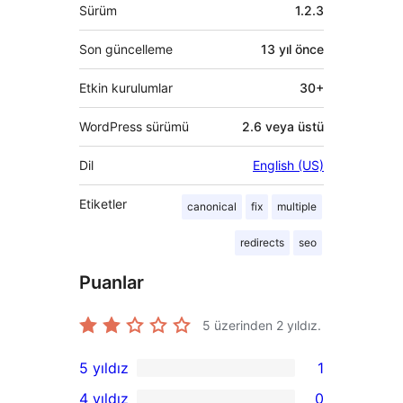
Meta
Sürüm
1.2.3
Son güncelleme
13 yıl
önce
Etkin kurulumlar
30+
WordPress sürümü
2.6 veya üstü
Dil
English (US)
Etiketler
canonical
fix
multiple
redirects
seo
Puanlar
5 üzerinden
2
yıldız.
5 yıldız
1
1
4 yıldız
0