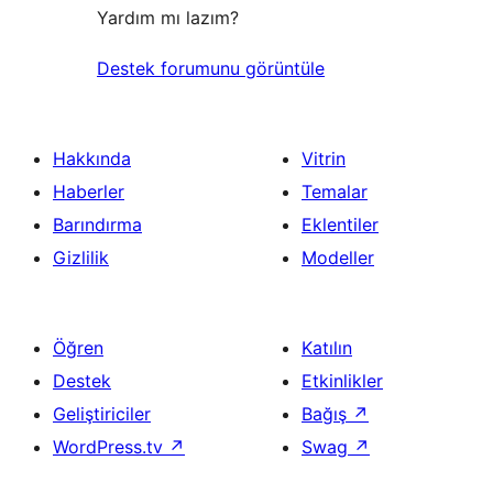
Yardım mı lazım?
Destek forumunu görüntüle
Hakkında
Vitrin
Haberler
Temalar
Barındırma
Eklentiler
Gizlilik
Modeller
Öğren
Katılın
Destek
Etkinlikler
Geliştiriciler
Bağış
↗
WordPress.tv
↗
Swag
↗