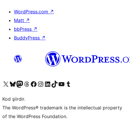
WordPress.com
↗
Matt
↗
bbPress
↗
BuddyPress
↗
X (eski Twitter) hesabımıza bakın
Bluesky hesabımızı ziyaret edin
Mastodon hesabımızı ziyaret edin
Threads hesabımızı ziyaret edin
Facebook sayfamızı ziyaret edin
Instagram hesabımızı ziyaret edin
LinkedIn hesabımızı ziyaret edin
TikTok hesabımızı ziyaret edin
YouTube kanalımızı ziyaret edin
Tumblr hesabımızı ziyaret edin
Kod şiirdir.
The WordPress® trademark is the intellectual property
of the WordPress Foundation.