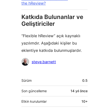
the hReview?
Katkıda Bulunanlar ve
Geliştiriciler
“Flexible hReview” açık kaynaklı
yazılımdır. Aşağıdaki kişiler bu
eklentiye katkıda bulunmuşlardır.
Katkıda
steve.barnett
bulunanlar
Meta
Sürüm
0.5
Son güncelleme
14 yıl
önce
Etkin kurulumlar
10+