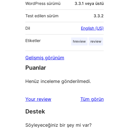
WordPress sürümü
3.3.1 veya üstü
Test edilen sürüm
3.3.2
Dil
English (US)
Etiketler
hreview
review
Gelişmiş görünüm
Puanlar
Henüz inceleme gönderilmedi.
değerlendirmeleri
Your review
Tüm
görün
Destek
Söyleyeceğiniz bir şey mi var?