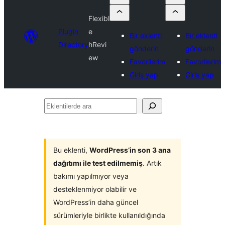
Flexibl
Plugin
e
Bir eklenti
Bir eklenti
Directory
hRevi
gönderin
gönderin
ew
Favorilerim
Favorilerim
Giriş yap
Giriş yap
Eklentilerde
ara
Bu eklenti,
WordPress’in son 3 ana
dağıtımı ile test edilmemiş
. Artık
bakımı yapılmıyor veya
desteklenmiyor olabilir ve
WordPress’in daha güncel
sürümleriyle birlikte kullanıldığında