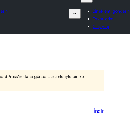
derin
Bir eklenti gönderin
Favorilerim
Giriş yap
WordPress’in daha güncel sürümleriyle birlikte
İndir