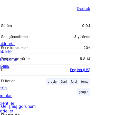
Destek
Meta
Sürüm
0.0.1
Son güncelleme
3 yıl
önce
akkında
Etkin kurulumlar
20+
aberler
arındırma
Test edilen sürüm
5.8.14
zlilik
Dil
English (US)
Etiketler
arabic
Dari
farsi
fonts
trin
google
emalar
lentiler
Gelişmiş görünüm
odeller