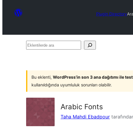
Plugin Directory
Ara
Eklentilerde
ara
Bu eklenti,
WordPress’in son 3 ana dağıtımı ile tes
kullanıldığında uyumluluk sorunları olabilir.
Arabic Fonts
Taha Mahdi Ebadpour
tarafında