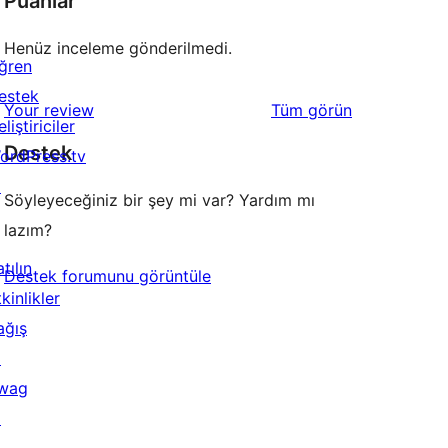
Puanlar
Henüz inceleme gönderilmedi.
ğren
estek
değerlendirmeleri
Your review
Tüm
görün
liştiriciler
Destek
ordPress.tv
↗
Söyleyeceğiniz bir şey mi var? Yardım mı
lazım?
tılın
Destek forumunu görüntüle
kinlikler
ağış
↗
wag
↗