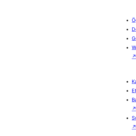
Ö
D
Ge
W
Ka
Et
B
S