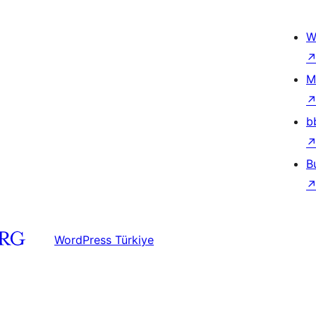
W
M
b
B
WordPress Türkiye