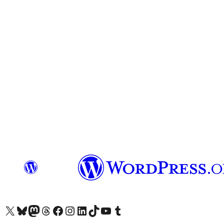
X (eski Twitter) hesabımıza bakın
Bluesky hesabımızı ziyaret edin
Mastodon hesabımızı ziyaret edin
Threads hesabımızı ziyaret edin
Facebook sayfamızı ziyaret edin
Instagram hesabımızı ziyaret edin
LinkedIn hesabımızı ziyaret edin
TikTok hesabımızı ziyaret edin
YouTube kanalımızı ziyaret edin
Tumblr hesabımızı ziyaret edin