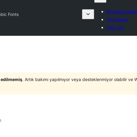
Bir eklenti gön
bic Fonts
Favorilerim
Giriş yap
t edilmemiş
. Artık bakımı yapılmıyor veya desteklenmiyor olabilir ve 
n