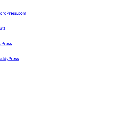
ordPress.com
↗
att
↗
bPress
↗
uddyPress
↗