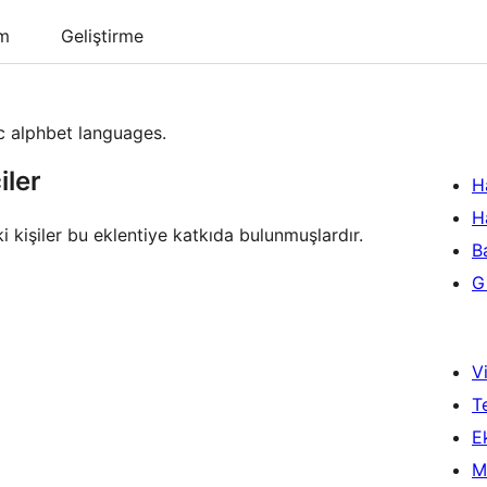
um
Geliştirme
ic alphbet languages.
iler
H
H
i kişiler bu eklentiye katkıda bulunmuşlardır.
B
Gi
Vi
T
Ek
M