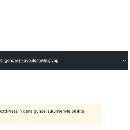
nti gönderin
Favorilerim
Giriş yap
WordPress’in daha güncel sürümleriyle birlikte