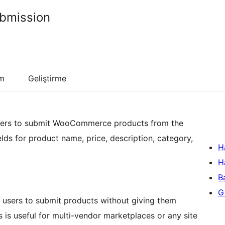
ubmission
um
Geliştirme
 users to submit WooCommerce products from the
elds for product name, price, description, category,
H
H
B
Gi
te users to submit products without giving them
is useful for multi-vendor marketplaces or any site