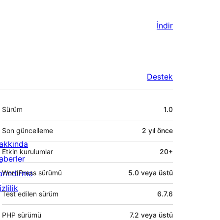
İndir
Destek
Meta
Sürüm
1.0
Son güncelleme
2 yıl
önce
akkında
Etkin kurulumlar
20+
aberler
arındırma
WordPress sürümü
5.0 veya üstü
zlilik
Test edilen sürüm
6.7.6
PHP sürümü
7.2 veya üstü