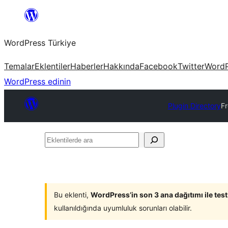
İçeriğe
geç
WordPress Türkiye
Temalar
Eklentiler
Haberler
Hakkında
Facebook
Twitter
WordP
WordPress edinin
Plugin Directory
Fr
Eklentilerde
ara
Bu eklenti,
WordPress’in son 3 ana dağıtımı ile tes
kullanıldığında uyumluluk sorunları olabilir.