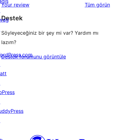
ağış
değerlendirmeleri
Your review
Tüm
görün
inceleme
yıldızlı
↗
Destek
inceleme
wag
↗
Söyleyeceğiniz bir şey mi var? Yardım mı
lazım?
ordPress.com
Destek forumunu görüntüle
↗
att
↗
bPress
↗
uddyPress
↗