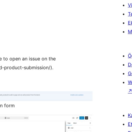
Vi
T
Ek
M
Ö
ee to open an issue on the
D
nd-product-submission/).
Ge
W
on form
Ka
Et