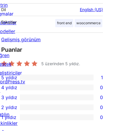
trin
Dil
English (US)
emalar
lentiler
Etiketler
front end
woocommerce
odeller
Gelişmiş görünüm
Puanlar
ğren
estek
5 üzerinden
5
yıldız.
liştiriciler
5 yıldız
1
1
ordPress.tv
4 yıldız
0
5
↗
0
3 yıldız
0
yıldızlı
4
0
2 yıldız
0
inceleme
yıldızlı
3
0
tılın
1 yıldız
0
inceleme
yıldızlı
2
0
kinlikler
inceleme
yıldızlı
1