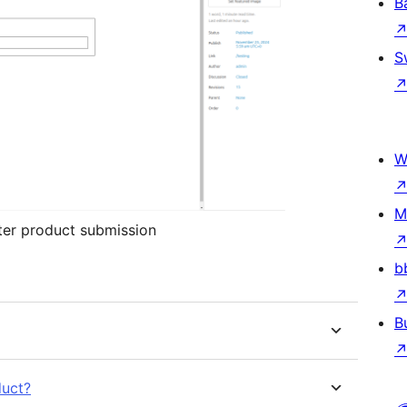
B
S
W
M
ter product submission
b
B
duct?