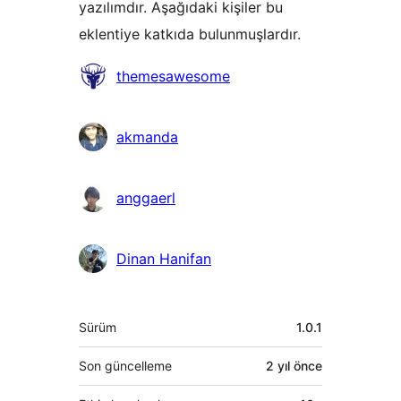
yazılımdır. Aşağıdaki kişiler bu
eklentiye katkıda bulunmuşlardır.
Katkıda
themesawesome
bulunanlar
akmanda
anggaerl
Dinan Hanifan
Meta
Sürüm
1.0.1
Son güncelleme
2 yıl
önce