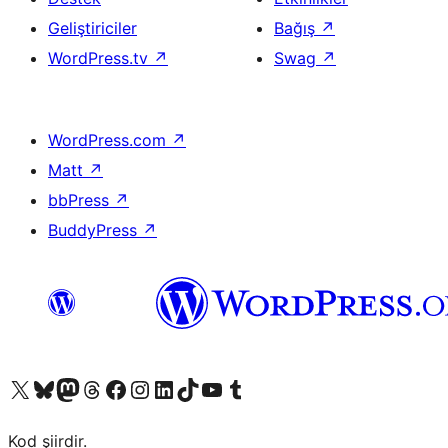
Geliştiriciler
Bağış
↗
WordPress.tv
↗
Swag
↗
WordPress.com
↗
Matt
↗
bbPress
↗
BuddyPress
↗
X (eski Twitter) hesabımıza bakın
Bluesky hesabımızı ziyaret edin
Mastodon hesabımızı ziyaret edin
Threads hesabımızı ziyaret edin
Facebook sayfamızı ziyaret edin
Instagram hesabımızı ziyaret edin
LinkedIn hesabımızı ziyaret edin
TikTok hesabımızı ziyaret edin
YouTube kanalımızı ziyaret edin
Tumblr hesabımızı ziyaret edin
Kod şiirdir.