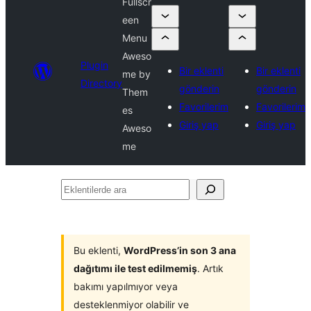
Fullscr
een
Menu
Aweso
Plugin
Bir eklenti
Bir eklenti
me by
Directory
gönderin
gönderin
Them
Favorilerim
Favorilerim
es
Giriş yap
Giriş yap
Aweso
me
Eklentilerde
ara
Bu eklenti,
WordPress’in son 3 ana
dağıtımı ile test edilmemiş
. Artık
bakımı yapılmıyor veya
desteklenmiyor olabilir ve