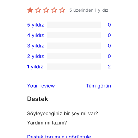
5 üzerinden
1
yıldız.
5 yıldız
0
0
4 yıldız
0
5
0
3 yıldız
0
yıldızlı
4
0
2 yıldız
0
inceleme
yıldızlı
3
0
1 yıldız
2
inceleme
yıldızlı
2
2
inceleme
yıldızlı
1
değerlendirmeleri
Your review
Tüm
görün
inceleme
yıldızlı
Destek
inceleme
Söyleyeceğiniz bir şey mi var?
Yardım mı lazım?
Destek forumunu görüntüle