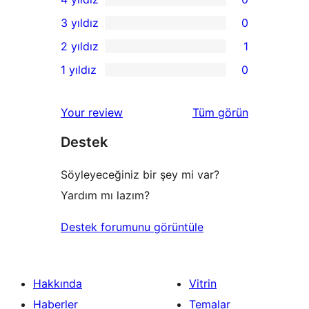
5
0
3 yıldız
0
yıldızlı
4
0
2 yıldız
1
inceleme
yıldızlı
3
1
1 yıldız
0
inceleme
yıldızlı
2
0
inceleme
yıldızlı
1
değerlendirmeleri
Your review
Tüm
görün
inceleme
yıldızlı
Destek
inceleme
Söyleyeceğiniz bir şey mi var?
Yardım mı lazım?
Destek forumunu görüntüle
Hakkında
Vitrin
Haberler
Temalar