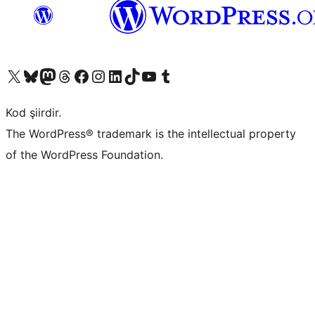
X (eski Twitter) hesabımıza bakın
Bluesky hesabımızı ziyaret edin
Mastodon hesabımızı ziyaret edin
Threads hesabımızı ziyaret edin
Facebook sayfamızı ziyaret edin
Instagram hesabımızı ziyaret edin
LinkedIn hesabımızı ziyaret edin
TikTok hesabımızı ziyaret edin
YouTube kanalımızı ziyaret edin
Tumblr hesabımızı ziyaret edin
Kod şiirdir.
The WordPress® trademark is the intellectual property
of the WordPress Foundation.