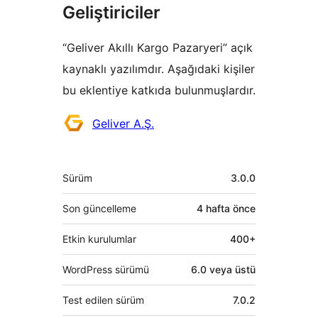
Geliştiriciler
“Geliver Akıllı Kargo Pazaryeri” açık
kaynaklı yazılımdır. Aşağıdaki kişiler
bu eklentiye katkıda bulunmuşlardır.
Katkıda
Geliver A.Ş.
bulunanlar
Meta
Sürüm
3.0.0
Son güncelleme
4 hafta
önce
Etkin kurulumlar
400+
WordPress sürümü
6.0 veya üstü
Test edilen sürüm
7.0.2