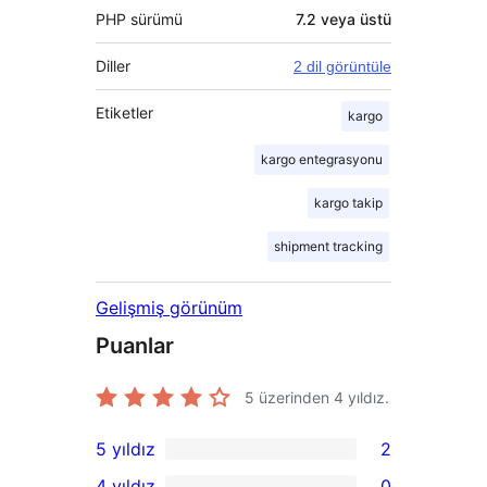
PHP sürümü
7.2 veya üstü
Diller
2 dil görüntüle
Etiketler
kargo
kargo entegrasyonu
kargo takip
shipment tracking
Gelişmiş görünüm
Puanlar
5 üzerinden
4
yıldız.
5 yıldız
2
2
4 yıldız
0