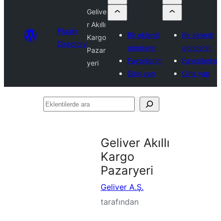
Gelive
r Akıllı
Plugin
Bir eklenti
Bir eklenti
Kargo
Directory
gönderin
gönderin
Pazar
Favorilerim
Favorilerim
yeri
Giriş yap
Giriş yap
Eklentilerde
ara
Geliver Akıllı
Kargo
Pazaryeri
Geliver A.Ş.
tarafından