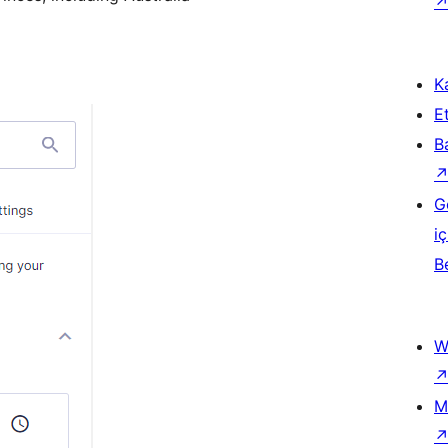
Ka
Et
B
G
iç
B
W
M