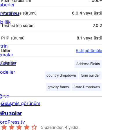
Etkin kurulumlar
1.000+
aberler
arındırma
WordPress sürümü
6.9.4 veya üstü
zlilik
Test edilen sürüm
7.0.2
PHP sürümü
8.1 veya üstü
trin
Diller
6 dil görüntüle
emalar
lentiler
Etiketler
Address Fields
odeller
country dropdown
form builder
gravity forms
State Dropdown
ğren
Gelişmiş görünüm
estek
Puanlar
liştiriciler
ordPress.tv
5 üzerinden
4
yıldız.