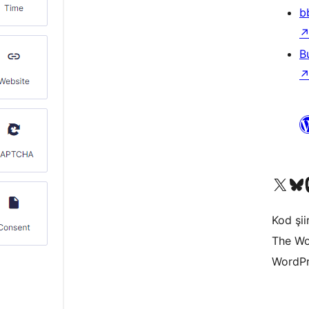
b
B
X (eski Twitter) hesabımıza b
Bluesky hesabımızı 
Mast
Kod şiir
The Wo
WordPr