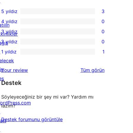
↗
5 yıldız
3
3
4 yıldız
0
5
tılın
0
3 yıldız
0
yıldızlı
kinlikler
4
0
2 yıldız
0
inceleme
ağış
yıldızlı
3
0
↗
1 yıldız
1
inceleme
yıldızlı
2
1
elecek
inceleme
yıldızlı
1
in
değerlendirmeleri
Your review
Tüm
görün
inceleme
yıldızlı
eş
Destek
inceleme
Söyleyeceğiniz bir şey mi var? Yardım mı
ordPress.com
lazım?
↗
Destek forumunu görüntüle
att
↗