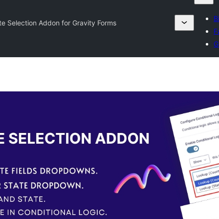
B
e Selection Addon for Gravity Forms
F
G