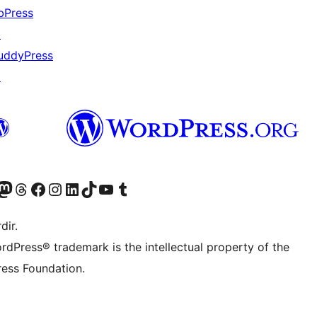
bPress
↗
uddyPress
↗
akın
ziyaret edin
odon hesabımızı ziyaret edin
Threads hesabımızı ziyaret edin
Facebook sayfamızı ziyaret edin
Instagram hesabımızı ziyaret edin
LinkedIn hesabımızı ziyaret edin
TikTok hesabımızı ziyaret edin
YouTube kanalımızı ziyaret edin
Tumblr hesabımızı ziyaret edin
dir.
rdPress® trademark is the intellectual property of the
ess Foundation.