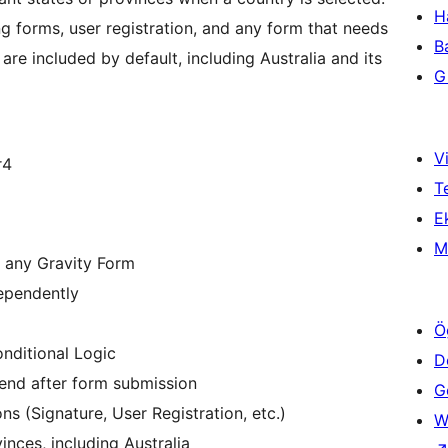
H
ing forms, user registration, and any form that needs
B
are included by default, including Australia and its
Gi
Vi
r4
T
Ek
M
 any Gravity Form
ependently
Ö
nditional Logic
D
kend after form submission
Ge
s (Signature, User Registration, etc.)
W
vinces, including Australia