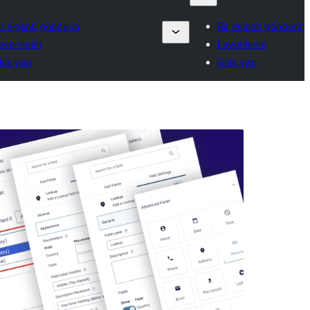
ir eklenti gönderin
Bir eklenti gönderin
avorilerim
Favorilerim
iriş yap
Giriş yap