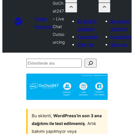
GoCh
at247
Plugin
– Live
Bir eklenti
Bir eklenti
Directory
Chat
gönderin
gönderin
Outso
Favorilerim
Favorilerim
urcing
Giriş yap
Giriş yap
Eklentilerde
ara
Bu eklenti,
WordPress’in son 3 ana
dağıtımı ile test edilmemiş
. Artık
bakımı yapılmıyor veya