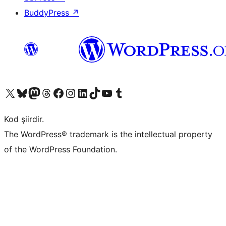
BuddyPress
↗
X (eski Twitter) hesabımıza bakın
Bluesky hesabımızı ziyaret edin
Mastodon hesabımızı ziyaret edin
Threads hesabımızı ziyaret edin
Facebook sayfamızı ziyaret edin
Instagram hesabımızı ziyaret edin
LinkedIn hesabımızı ziyaret edin
TikTok hesabımızı ziyaret edin
YouTube kanalımızı ziyaret edin
Tumblr hesabımızı ziyaret edin
Kod şiirdir.
The WordPress® trademark is the intellectual property
of the WordPress Foundation.