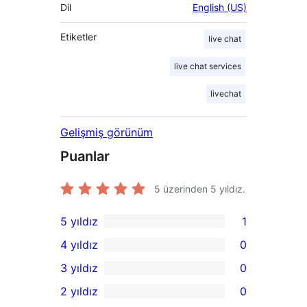
Dil
English (US)
Etiketler
live chat
live chat services
livechat
Gelişmiş görünüm
Puanlar
5 üzerinden
5
yıldız.
5 yıldız
1
1
4 yıldız
0
5
0
3 yıldız
0
yıldızlı
4
0
2 yıldız
0
inceleme
yıldızlı
3
0