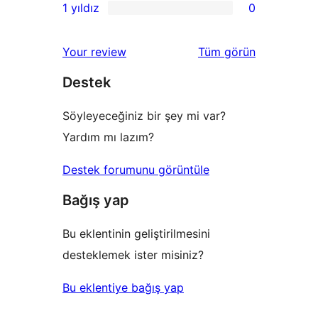
1 yıldız
0
inceleme
yıldızlı
2
0
inceleme
yıldızlı
1
değerlendirmeleri
Your review
Tüm
görün
inceleme
yıldızlı
Destek
inceleme
Söyleyeceğiniz bir şey mi var?
Yardım mı lazım?
Destek forumunu görüntüle
Bağış yap
Bu eklentinin geliştirilmesini
desteklemek ister misiniz?
Bu eklentiye bağış yap