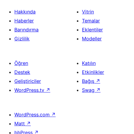
Hakkında
Vitrin
Haberler
Temalar
Barındırma
Eklentiler
Gizlilik
Modeller
Öğren
Katılın
Destek
Etkinlikler
Geliştiriciler
Bağış
↗
WordPress.tv
↗
Swag
↗
WordPress.com
↗
Matt
↗
bbPress
↗