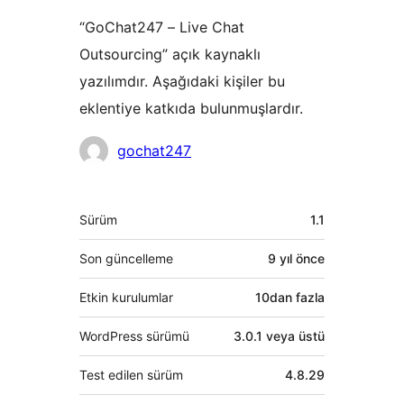
“GoChat247 – Live Chat
Outsourcing” açık kaynaklı
yazılımdır. Aşağıdaki kişiler bu
eklentiye katkıda bulunmuşlardır.
Katkıda
gochat247
bulunanlar
Meta
Sürüm
1.1
Son güncelleme
9 yıl
önce
Etkin kurulumlar
10dan fazla
WordPress sürümü
3.0.1 veya üstü
Test edilen sürüm
4.8.29