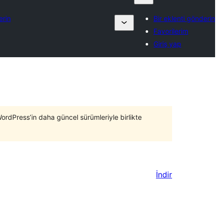
erin
Bir eklenti gönderin
Favorilerim
Giriş yap
WordPress’in daha güncel sürümleriyle birlikte
İndir