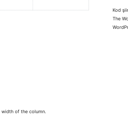
Kod şiir
The Wo
WordPr
 width of the column.