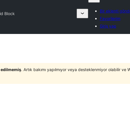
Bir eklenti gönd
id Block
Favorilerim
Giriş yap
t edilmemiş
. Artık bakımı yapılmıyor veya desteklenmiyor olabilir ve 