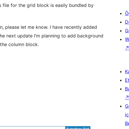
file for the grid block is easily bundled by
Ö
D
in, please let me know. I have recently added
Ge
 the next update I’m planning to add background
W
 the column block.
Ka
Et
B
G
iç
B