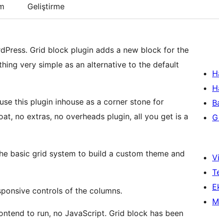
um
Geliştirme
rdPress. Grid block plugin adds a new block for the
ing very simple as an alternative to the default
H
H
se this plugin inhouse as a corner stone for
B
loat, no extras, no overheads plugin, all you get is a
Gi
the basic grid system to build a custom theme and
Vi
T
Ek
ponsive controls of the columns.
M
frontend to run, no JavaScript. Grid block has been