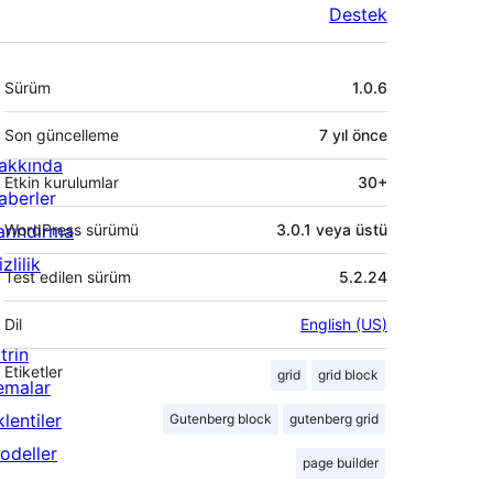
Destek
Meta
Sürüm
1.0.6
Son güncelleme
7 yıl
önce
akkında
Etkin kurulumlar
30+
aberler
arındırma
WordPress sürümü
3.0.1 veya üstü
zlilik
Test edilen sürüm
5.2.24
Dil
English (US)
trin
Etiketler
grid
grid block
emalar
lentiler
Gutenberg block
gutenberg grid
odeller
page builder