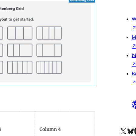
W
M
b
B
X (eski Twitter) hesabımıza b
Bluesky hesabımızı 
Mast