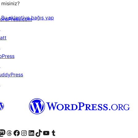
misiniz?
Bu eklentiye bağış yap
ordPress.com
↗
att
↗
bPress
↗
uddyPress
↗
akın
ziyaret edin
odon hesabımızı ziyaret edin
Threads hesabımızı ziyaret edin
Facebook sayfamızı ziyaret edin
Instagram hesabımızı ziyaret edin
LinkedIn hesabımızı ziyaret edin
TikTok hesabımızı ziyaret edin
YouTube kanalımızı ziyaret edin
Tumblr hesabımızı ziyaret edin