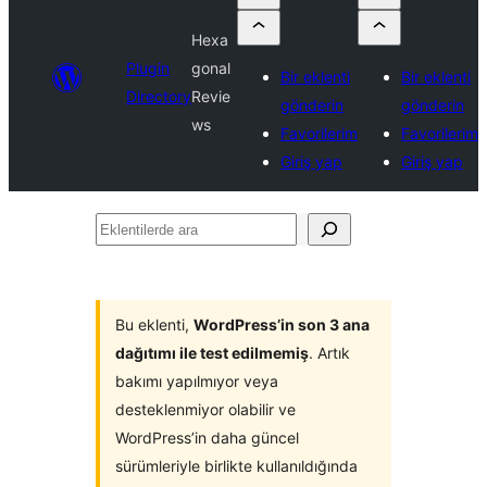
Hexa
Plugin
gonal
Bir eklenti
Bir eklenti
Directory
Revie
gönderin
gönderin
ws
Favorilerim
Favorilerim
Giriş yap
Giriş yap
Eklentilerde
ara
Bu eklenti,
WordPress’in son 3 ana
dağıtımı ile test edilmemiş
. Artık
bakımı yapılmıyor veya
desteklenmiyor olabilir ve
WordPress’in daha güncel
sürümleriyle birlikte kullanıldığında