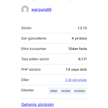
Katkıda
warguns86
bulunanlar
Meta
Sürüm
1.2.13
Son güncelleme
4 yıl
önce
Etkin kurulumlar
10dan fazla
Test edilen sürüm
6.1.11
PHP sürümü
7.4 veya üstü
Diller
2 dil görüntüle
Etiketler
clean
review
reviews
Gelişmiş görünüm