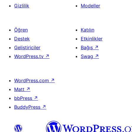
Gizlilik
Modeller
Öğren
Katılın
Destek
Etkinlikler
Geliştiriciler
Bağış
↗
WordPress.tv
↗
Swag
↗
WordPress.com
↗
Matt
↗
bbPress
↗
BuddyPress
↗