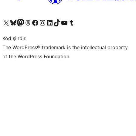
X (eski Twitter) hesabımıza bakın
Bluesky hesabımızı ziyaret edin
Mastodon hesabımızı ziyaret edin
Threads hesabımızı ziyaret edin
Facebook sayfamızı ziyaret edin
Instagram hesabımızı ziyaret edin
LinkedIn hesabımızı ziyaret edin
TikTok hesabımızı ziyaret edin
YouTube kanalımızı ziyaret edin
Tumblr hesabımızı ziyaret edin
Kod şiirdir.
The WordPress® trademark is the intellectual property
of the WordPress Foundation.