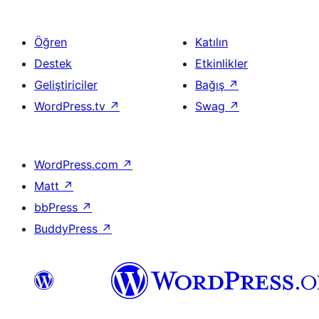
Öğren
Katılın
Destek
Etkinlikler
Geliştiriciler
Bağış
↗
WordPress.tv
↗
Swag
↗
WordPress.com
↗
Matt
↗
bbPress
↗
BuddyPress
↗