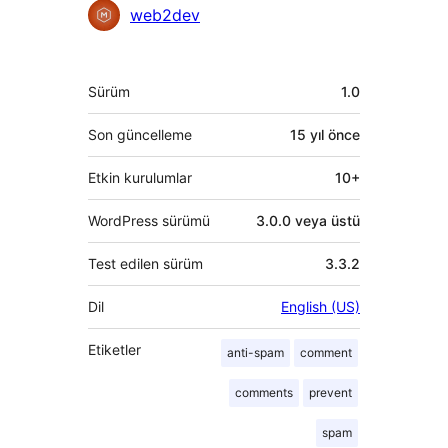
Katkıda
web2dev
bulunanlar
Meta
Sürüm
1.0
Son güncelleme
15 yıl
önce
Etkin kurulumlar
10+
WordPress sürümü
3.0.0 veya üstü
Test edilen sürüm
3.3.2
Dil
English (US)
Etiketler
anti-spam
comment
comments
prevent
spam