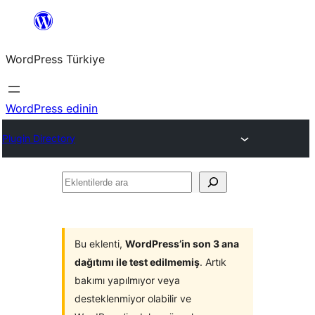
İçeriğe
geç
WordPress Türkiye
WordPress edinin
Plugin Directory
Eklentilerde
ara
Bu eklenti,
WordPress’in son 3 ana
dağıtımı ile test edilmemiş
. Artık
bakımı yapılmıyor veya
desteklenmiyor olabilir ve