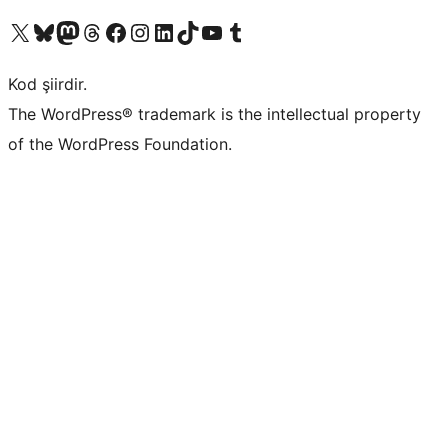
X (eski Twitter) hesabımıza bakın
Bluesky hesabımızı ziyaret edin
Mastodon hesabımızı ziyaret edin
Threads hesabımızı ziyaret edin
Facebook sayfamızı ziyaret edin
Instagram hesabımızı ziyaret edin
LinkedIn hesabımızı ziyaret edin
TikTok hesabımızı ziyaret edin
YouTube kanalımızı ziyaret edin
Tumblr hesabımızı ziyaret edin
Kod şiirdir.
The WordPress® trademark is the intellectual property
of the WordPress Foundation.