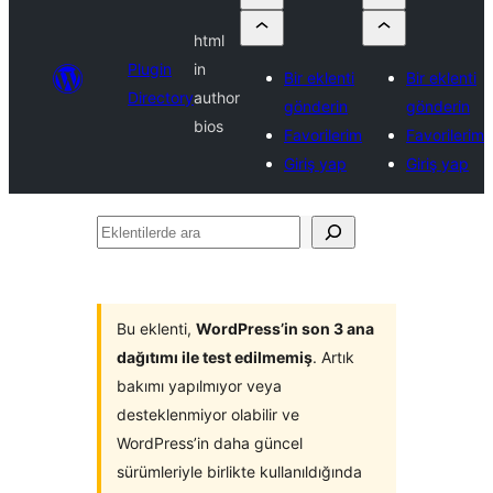
html
Plugin
in
Bir eklenti
Bir eklenti
Directory
author
gönderin
gönderin
bios
Favorilerim
Favorilerim
Giriş yap
Giriş yap
Eklentilerde
ara
Bu eklenti,
WordPress’in son 3 ana
dağıtımı ile test edilmemiş
. Artık
bakımı yapılmıyor veya
desteklenmiyor olabilir ve
WordPress’in daha güncel
sürümleriyle birlikte kullanıldığında