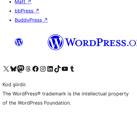
Matt
↗
bbPress
↗
BuddyPress
↗
X (eski Twitter) hesabımıza bakın
Bluesky hesabımızı ziyaret edin
Mastodon hesabımızı ziyaret edin
Threads hesabımızı ziyaret edin
Facebook sayfamızı ziyaret edin
Instagram hesabımızı ziyaret edin
LinkedIn hesabımızı ziyaret edin
TikTok hesabımızı ziyaret edin
YouTube kanalımızı ziyaret edin
Tumblr hesabımızı ziyaret edin
Kod şiirdir.
The WordPress® trademark is the intellectual property
of the WordPress Foundation.