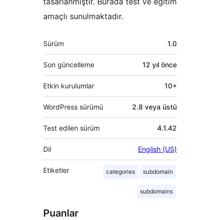
tasarlanmıştır. Burada test ve eğitim
amaçlı sunulmaktadır.
Meta
Sürüm
1.0
Son güncelleme
12 yıl
önce
Etkin kurulumlar
10+
WordPress sürümü
2.8 veya üstü
Test edilen sürüm
4.1.42
Dil
English (US)
Etiketler
categories
subdomain
subdomains
Puanlar