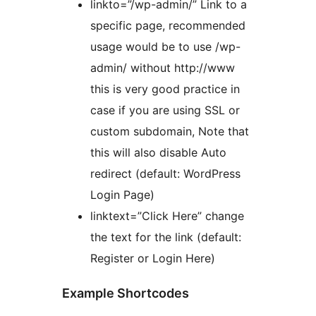
linkto=”/wp-admin/” Link to a
specific page, recommended
usage would be to use /wp-
admin/ without http://www
this is very good practice in
case if you are using SSL or
custom subdomain, Note that
this will also disable Auto
redirect (default: WordPress
Login Page)
linktext=”Click Here” change
the text for the link (default:
Register or Login Here)
Example Shortcodes