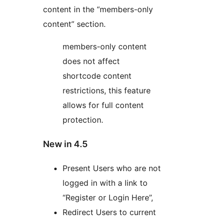
content in the “members-only
content” section.
members-only content
does not affect
shortcode content
restrictions, this feature
allows for full content
protection.
New in 4.5
Present Users who are not
logged in with a link to
“Register or Login Here”,
Redirect Users to current