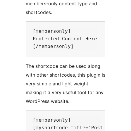
members-only content type and
shortcodes.
[membersonly]

Protected Content Here

The shortcode can be used along
with other shortcodes, this plugin is
very simple and light weight
making it a very useful tool for any
WordPress website.
[membersonly]

[myshortcode title="Post title her