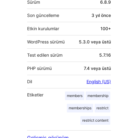
Sürüm
6.8.9
Son güncelleme
3 yıl
önce
Etkin kurulumlar
100+
WordPress sürümü
5.3.0 veya üstü
Test edilen sürüm
5.7.16
PHP sürümü
7.4 veya üstü
Dil
English (US)
Etiketler
members
membership
memberships
restrict
restrict content
Gelişmiş görünüm