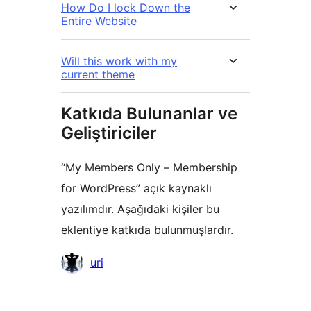
How Do I lock Down the
Entire Website
Will this work with my
current theme
Katkıda Bulunanlar ve
Geliştiriciler
“My Members Only – Membership
for WordPress” açık kaynaklı
yazılımdır. Aşağıdaki kişiler bu
eklentiye katkıda bulunmuşlardır.
Katkıda
uri
bulunanlar
Meta