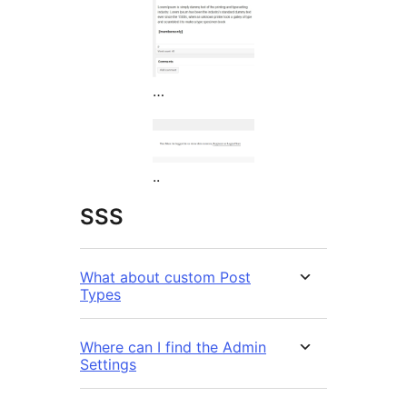
…
..
SSS
What about custom Post
Types
Where can I find the Admin
Settings