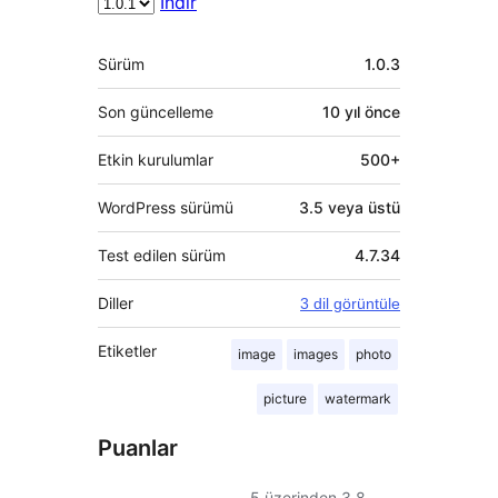
İndir
Meta
Sürüm
1.0.3
Son güncelleme
10 yıl
önce
Etkin kurulumlar
500+
WordPress sürümü
3.5 veya üstü
Test edilen sürüm
4.7.34
Diller
3 dil görüntüle
Etiketler
image
images
photo
picture
watermark
Puanlar
5 üzerinden
3.8