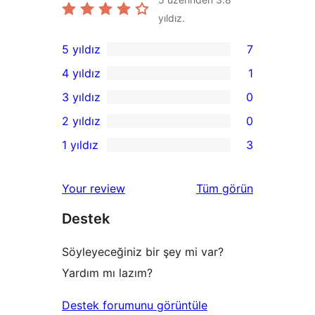
yıldız.
5 yıldız
7
7
4 yıldız
1
5
1
3 yıldız
0
yıldızlı
4
0
2 yıldız
0
inceleme
yıldızlı
3
0
1 yıldız
3
inceleme
yıldızlı
2
3
inceleme
yıldızlı
1
değerlendirmeleri
Your review
Tüm
görün
inceleme
yıldızlı
Destek
inceleme
Söyleyeceğiniz bir şey mi var?
Yardım mı lazım?
Destek forumunu görüntüle