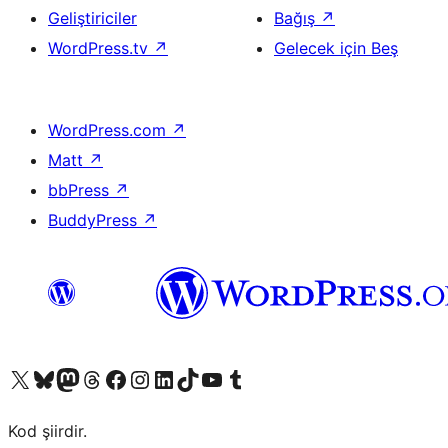
Geliştiriciler
Bağış
↗
WordPress.tv
↗
Gelecek için Beş
WordPress.com
↗
Matt
↗
bbPress
↗
BuddyPress
↗
X (eski Twitter) hesabımıza bakın
Bluesky hesabımızı ziyaret edin
Mastodon hesabımızı ziyaret edin
Threads hesabımızı ziyaret edin
Facebook sayfamızı ziyaret edin
Instagram hesabımızı ziyaret edin
LinkedIn hesabımızı ziyaret edin
TikTok hesabımızı ziyaret edin
YouTube kanalımızı ziyaret edin
Tumblr hesabımızı ziyaret edin
Kod şiirdir.