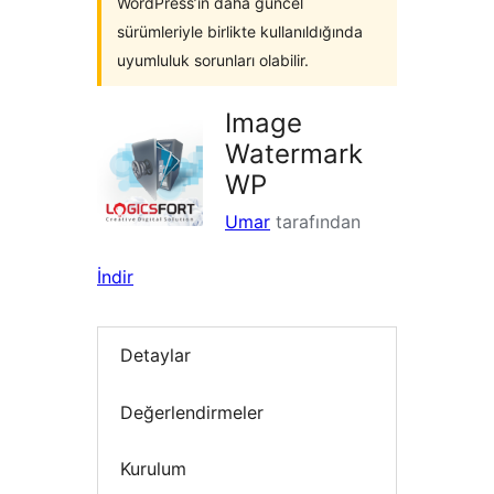
WordPress’in daha güncel
sürümleriyle birlikte kullanıldığında
uyumluluk sorunları olabilir.
Image
Watermark
WP
Umar
tarafından
İndir
Detaylar
Değerlendirmeler
Kurulum