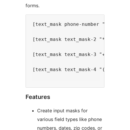
forms.
[text_mask phone-number "(999) 999
[text_mask text_mask-2 "*[*{0,50}]
[text_mask text_mask-3 "+(1|61|52)
[text_mask text_mask-4 "(TN|KY)9{1
Features
Create input masks for
various field types like phone
numbers, dates, zip codes, or