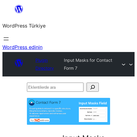
İçeriğe
geç
WordPress Türkiye
WordPress edinin
Plugin
Input Masks for Contact
Directory
Form 7
Eklentilerde
ara