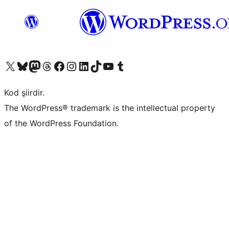
X (eski Twitter) hesabımıza bakın
Bluesky hesabımızı ziyaret edin
Mastodon hesabımızı ziyaret edin
Threads hesabımızı ziyaret edin
Facebook sayfamızı ziyaret edin
Instagram hesabımızı ziyaret edin
LinkedIn hesabımızı ziyaret edin
TikTok hesabımızı ziyaret edin
YouTube kanalımızı ziyaret edin
Tumblr hesabımızı ziyaret edin
Kod şiirdir.
The WordPress® trademark is the intellectual property
of the WordPress Foundation.