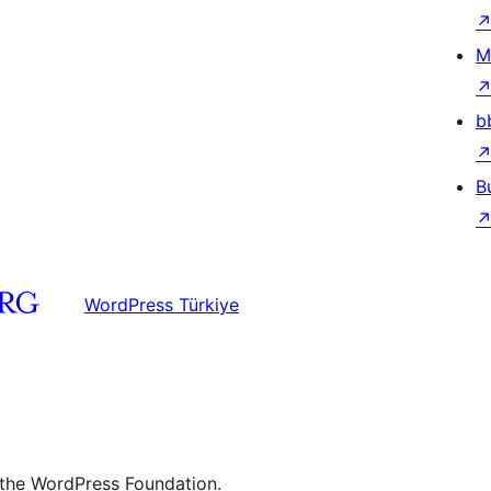
M
b
B
WordPress Türkiye
 the WordPress Foundation.