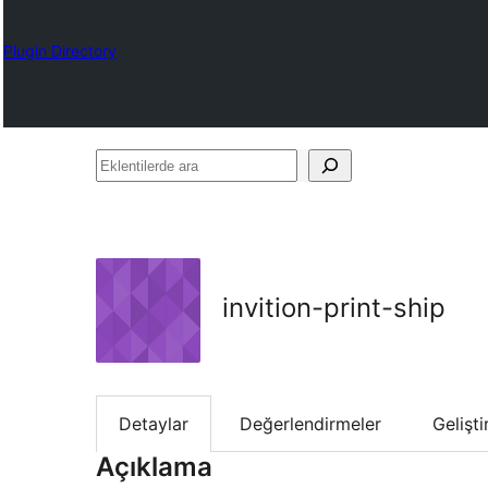
Plugin Directory
Eklentilerde
ara
invition-print-ship
Detaylar
Değerlendirmeler
Gelişt
Açıklama