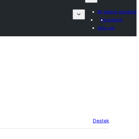
Bir eklenti gönderin
Favorilerim
Giriş yap
Destek
Meta