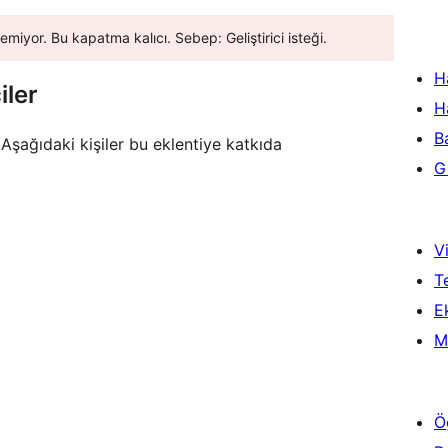
emiyor. Bu kapatma kalıcı. Sebep: Geliştirici isteği.
H
iler
H
B
. Aşağıdaki kişiler bu eklentiye katkıda
Gi
Vi
T
Ek
M
Ö