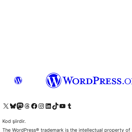
X (eski Twitter) hesabımıza bakın
Bluesky hesabımızı ziyaret edin
Mastodon hesabımızı ziyaret edin
Threads hesabımızı ziyaret edin
Facebook sayfamızı ziyaret edin
Instagram hesabımızı ziyaret edin
LinkedIn hesabımızı ziyaret edin
TikTok hesabımızı ziyaret edin
YouTube kanalımızı ziyaret edin
Tumblr hesabımızı ziyaret edin
Kod şiirdir.
The WordPress® trademark is the intellectual property of