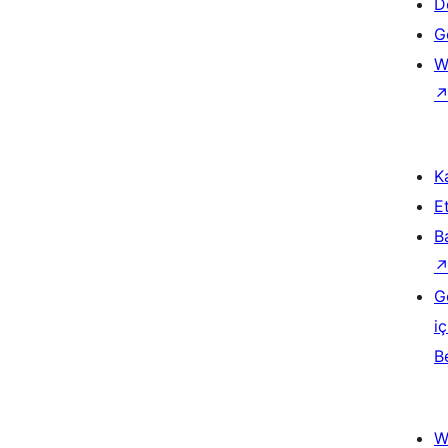
D
Ge
W
Ka
Et
B
G
iç
B
W