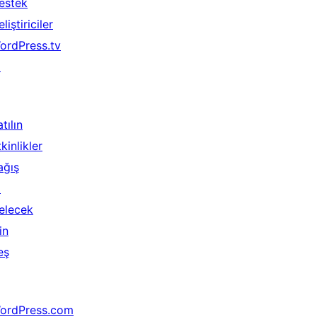
estek
liştiriciler
ordPress.tv
↗
tılın
kinlikler
ağış
↗
elecek
in
eş
ordPress.com