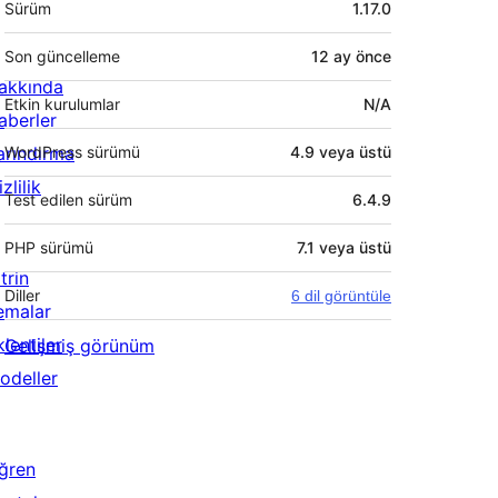
Sürüm
1.17.0
Son güncelleme
12 ay
önce
akkında
Etkin kurulumlar
N/A
aberler
arındırma
WordPress sürümü
4.9 veya üstü
zlilik
Test edilen sürüm
6.4.9
PHP sürümü
7.1 veya üstü
trin
Diller
6 dil görüntüle
emalar
lentiler
Gelişmiş görünüm
odeller
ğren