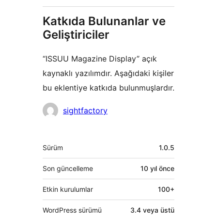
Katkıda Bulunanlar ve
Geliştiriciler
“ISSUU Magazine Display” açık
kaynaklı yazılımdır. Aşağıdaki kişiler
bu eklentiye katkıda bulunmuşlardır.
Katkıda
sightfactory
bulunanlar
Meta
Sürüm
1.0.5
Son güncelleme
10 yıl
önce
Etkin kurulumlar
100+
WordPress sürümü
3.4 veya üstü