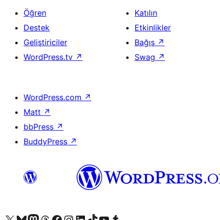
Öğren
Katılın
Destek
Etkinlikler
Geliştiriciler
Bağış
↗
WordPress.tv
↗
Swag
↗
WordPress.com
↗
Matt
↗
bbPress
↗
BuddyPress
↗
X (eski Twitter) hesabımıza bakın
Bluesky hesabımızı ziyaret edin
Mastodon hesabımızı ziyaret edin
Threads hesabımızı ziyaret edin
Facebook sayfamızı ziyaret edin
Instagram hesabımızı ziyaret edin
LinkedIn hesabımızı ziyaret edin
TikTok hesabımızı ziyaret edin
YouTube kanalımızı ziyaret edin
Tumblr hesabımızı ziyaret edin