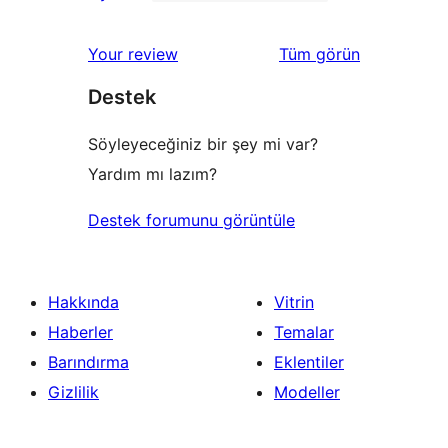
2
0
inceleme
yıldızlı
1
değerlendirmeleri
Your review
Tüm
görün
inceleme
yıldızlı
Destek
inceleme
Söyleyeceğiniz bir şey mi var?
Yardım mı lazım?
Destek forumunu görüntüle
Hakkında
Vitrin
Haberler
Temalar
Barındırma
Eklentiler
Gizlilik
Modeller