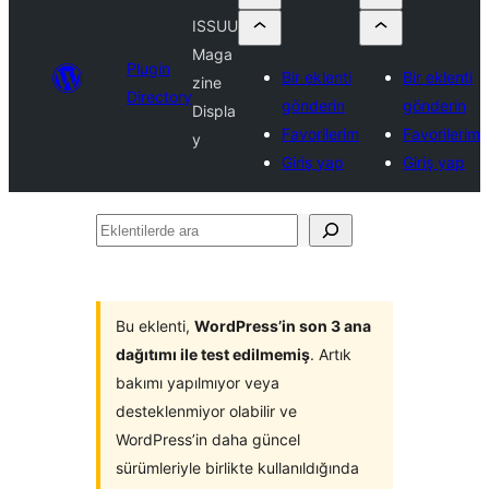
ISSUU
Maga
Plugin
Bir eklenti
Bir eklenti
zine
Directory
gönderin
gönderin
Displa
Favorilerim
Favorilerim
y
Giriş yap
Giriş yap
Eklentilerde
ara
Bu eklenti,
WordPress’in son 3 ana
dağıtımı ile test edilmemiş
. Artık
bakımı yapılmıyor veya
desteklenmiyor olabilir ve
WordPress’in daha güncel
sürümleriyle birlikte kullanıldığında