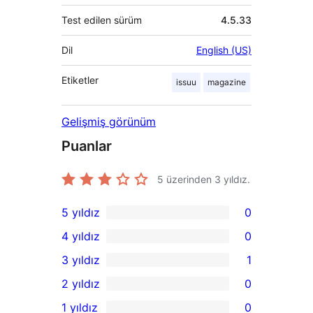
Test edilen sürüm
4.5.33
Dil
English (US)
Etiketler
issuu
magazine
Gelişmiş görünüm
Puanlar
5 üzerinden
3
yıldız.
5 yıldız
0
0
4 yıldız
0
5
0
3 yıldız
1
yıldızlı
4
1
2 yıldız
0
inceleme
yıldızlı
3
0
1 yıldız
0
inceleme
yıldızlı