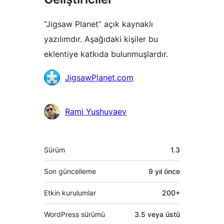
“Jigsaw Planet” açık kaynaklı
yazılımdır. Aşağıdaki kişiler bu
eklentiye katkıda bulunmuşlardır.
Katkıda
JigsawPlanet.com
bulunanlar
Rami Yushuvaev
Meta
Sürüm
1.3
Son güncelleme
9 yıl
önce
Etkin kurulumlar
200+
WordPress sürümü
3.5 veya üstü