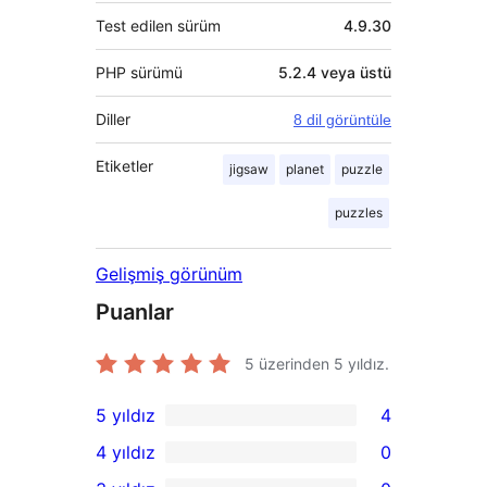
Test edilen sürüm
4.9.30
PHP sürümü
5.2.4 veya üstü
Diller
8 dil görüntüle
Etiketler
jigsaw
planet
puzzle
puzzles
Gelişmiş görünüm
Puanlar
5 üzerinden
5
yıldız.
5 yıldız
4
4
4 yıldız
0
5
0