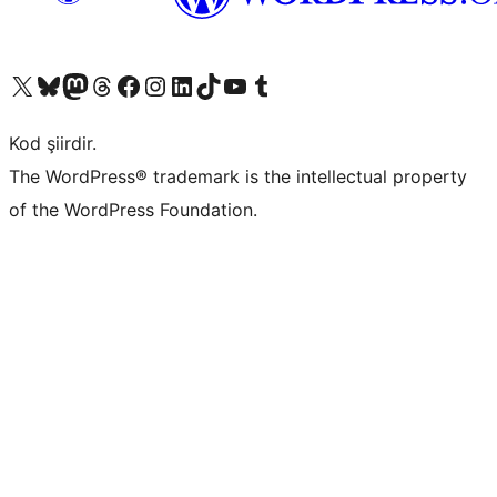
X (eski Twitter) hesabımıza bakın
Bluesky hesabımızı ziyaret edin
Mastodon hesabımızı ziyaret edin
Threads hesabımızı ziyaret edin
Facebook sayfamızı ziyaret edin
Instagram hesabımızı ziyaret edin
LinkedIn hesabımızı ziyaret edin
TikTok hesabımızı ziyaret edin
YouTube kanalımızı ziyaret edin
Tumblr hesabımızı ziyaret edin
Kod şiirdir.
The WordPress® trademark is the intellectual property
of the WordPress Foundation.