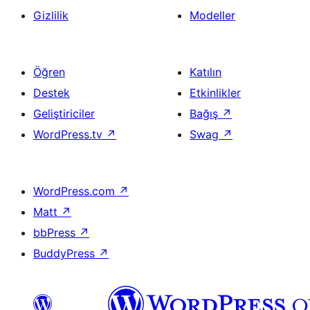
Gizlilik
Modeller
Öğren
Katılın
Destek
Etkinlikler
Geliştiriciler
Bağış
↗
WordPress.tv
↗
Swag
↗
WordPress.com
↗
Matt
↗
bbPress
↗
BuddyPress
↗