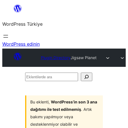
İçeriğe
geç
WordPress Türkiye
WordPress edinin
Plugin Directory
Jigsaw Planet
Eklentilerde
ara
Bu eklenti,
WordPress’in son 3 ana
dağıtımı ile test edilmemiş
. Artık
bakımı yapılmıyor veya
desteklenmiyor olabilir ve