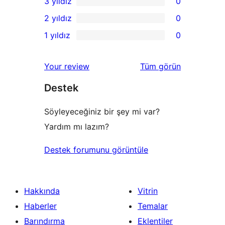
3 yıldız
0
yıldızlı
4
0
2 yıldız
0
inceleme
yıldızlı
3
0
1 yıldız
0
inceleme
yıldızlı
2
0
inceleme
yıldızlı
1
değerlendirmeleri
Your review
Tüm
görün
inceleme
yıldızlı
Destek
inceleme
Söyleyeceğiniz bir şey mi var?
Yardım mı lazım?
Destek forumunu görüntüle
Hakkında
Vitrin
Haberler
Temalar
Barındırma
Eklentiler