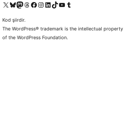
X (eski Twitter) hesabımıza bakın
Bluesky hesabımızı ziyaret edin
Mastodon hesabımızı ziyaret edin
Threads hesabımızı ziyaret edin
Facebook sayfamızı ziyaret edin
Instagram hesabımızı ziyaret edin
LinkedIn hesabımızı ziyaret edin
TikTok hesabımızı ziyaret edin
YouTube kanalımızı ziyaret edin
Tumblr hesabımızı ziyaret edin
Kod şiirdir.
The WordPress® trademark is the intellectual property
of the WordPress Foundation.