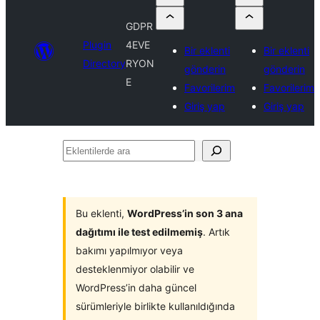
GDPR
Plugin
4EVE
Bir eklenti
Bir eklenti
Directory
RYON
gönderin
gönderin
E
Favorilerim
Favorilerim
Giriş yap
Giriş yap
Eklentilerde
ara
Bu eklenti,
WordPress’in son 3 ana
dağıtımı ile test edilmemiş
. Artık
bakımı yapılmıyor veya
desteklenmiyor olabilir ve
WordPress’in daha güncel
sürümleriyle birlikte kullanıldığında