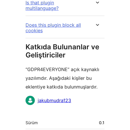
Is that plugin
multilanguage?
Does this plugin block all
cookies
Katkıda Bulunanlar ve
Geliştiriciler
“GDPR4EVERYONE” açık kaynaklı
yazılımdır. Aşağıdaki kişiler bu
eklentiye katkıda bulunmuşlardır.
Katkıda
jakubmudra123
bulunanlar
Meta
Sürüm
0.1