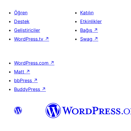
Öğren
Katılın
Destek
Etkinlikler
Geliştiriciler
Bağış
↗
WordPress.tv
↗
Swag
↗
WordPress.com
↗
Matt
↗
bbPress
↗
BuddyPress
↗