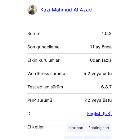
Katkıda
Kazi Mahmud Al Azad
bulunanlar
Meta
Sürüm
1.0.2
Son güncelleme
11 ay
önce
Etkin kurulumlar
10dan fazla
WordPress sürümü
5.2 veya üstü
Test edilen sürüm
6.8.7
PHP sürümü
7.2 veya üstü
Dil
English (US)
Etiketler
ajax cart
floating cart