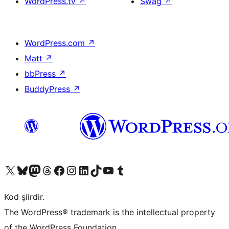
WordPress.tv
↗
Swag
↗
WordPress.com
↗
Matt
↗
bbPress
↗
BuddyPress
↗
X (eski Twitter) hesabımıza bakın
Bluesky hesabımızı ziyaret edin
Mastodon hesabımızı ziyaret edin
Threads hesabımızı ziyaret edin
Facebook sayfamızı ziyaret edin
Instagram hesabımızı ziyaret edin
LinkedIn hesabımızı ziyaret edin
TikTok hesabımızı ziyaret edin
YouTube kanalımızı ziyaret edin
Tumblr hesabımızı ziyaret edin
Kod şiirdir.
The WordPress® trademark is the intellectual property
of the WordPress Foundation.