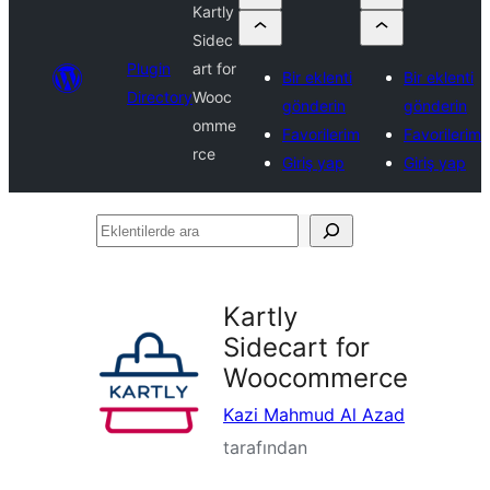
Kartly
Sidec
Plugin
art for
Bir eklenti
Bir eklenti
Directory
Wooc
gönderin
gönderin
omme
Favorilerim
Favorilerim
rce
Giriş yap
Giriş yap
Eklentilerde
ara
Kartly
Sidecart for
Woocommerce
Kazi Mahmud Al Azad
tarafından