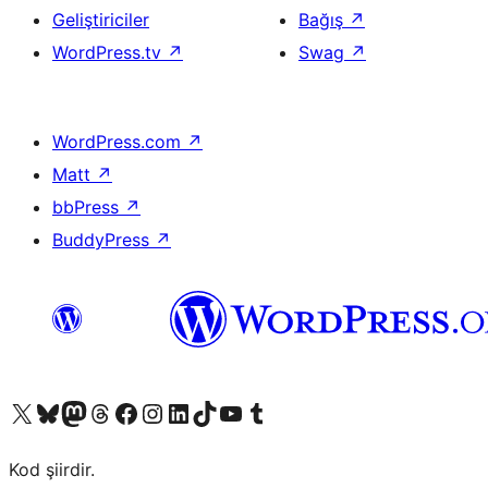
Geliştiriciler
Bağış
↗
WordPress.tv
↗
Swag
↗
WordPress.com
↗
Matt
↗
bbPress
↗
BuddyPress
↗
X (eski Twitter) hesabımıza bakın
Bluesky hesabımızı ziyaret edin
Mastodon hesabımızı ziyaret edin
Threads hesabımızı ziyaret edin
Facebook sayfamızı ziyaret edin
Instagram hesabımızı ziyaret edin
LinkedIn hesabımızı ziyaret edin
TikTok hesabımızı ziyaret edin
YouTube kanalımızı ziyaret edin
Tumblr hesabımızı ziyaret edin
Kod şiirdir.