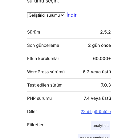
sürümü seçin.
İndir
Meta
Sürüm
2.5.2
Son güncelleme
2 gün
önce
Etkin kurulumlar
60.000+
WordPress sürümü
6.2 veya üstü
Test edilen sürüm
7.0.3
PHP sürümü
7.4 veya üstü
Diller
22 dil görüntüle
Etiketler
analytics
google analytics