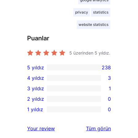
privacy
statistics
website statistics
Puanlar
5 üzerinden
5
yıldız.
5 yıldız
238
238
4 yıldız
3
5
3
3 yıldız
1
yıldızlı
4
1
2 yıldız
0
inceleme
yıldızlı
3
0
1 yıldız
0
inceleme
yıldızlı
2
0
inceleme
yıldızlı
1
değerlendirmeleri
Your review
Tüm
görün
inceleme
yıldızlı