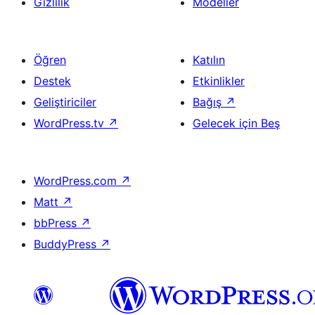
Gizlilik
Modeller
Öğren
Katılın
Destek
Etkinlikler
Geliştiriciler
Bağış
↗
WordPress.tv
↗
Gelecek için Beş
WordPress.com
↗
Matt
↗
bbPress
↗
BuddyPress
↗