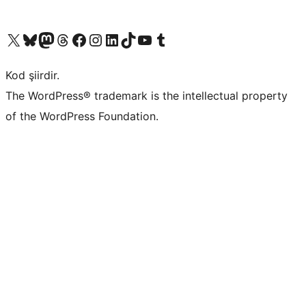
X (eski Twitter) hesabımıza bakın
Bluesky hesabımızı ziyaret edin
Mastodon hesabımızı ziyaret edin
Threads hesabımızı ziyaret edin
Facebook sayfamızı ziyaret edin
Instagram hesabımızı ziyaret edin
LinkedIn hesabımızı ziyaret edin
TikTok hesabımızı ziyaret edin
YouTube kanalımızı ziyaret edin
Tumblr hesabımızı ziyaret edin
Kod şiirdir.
The WordPress® trademark is the intellectual property
of the WordPress Foundation.