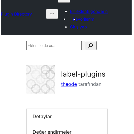
Bir eklenti gönderin
Plugin Directory
Favorilerim
Giriş yap
Eklentilerde
ara
label-plugins
theode
tarafından
Detaylar
Değerlendirmeler