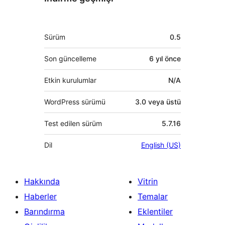
Meta
Sürüm
0.5
Son güncelleme
6 yıl
önce
Etkin kurulumlar
N/A
WordPress sürümü
3.0 veya üstü
Test edilen sürüm
5.7.16
Dil
English (US)
Hakkında
Vitrin
Haberler
Temalar
Barındırma
Eklentiler