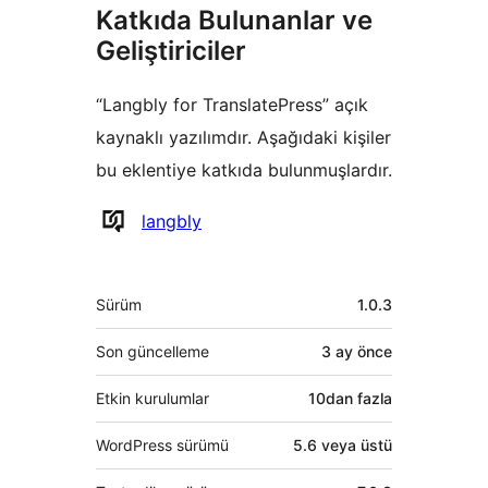
Katkıda Bulunanlar ve
Geliştiriciler
“Langbly for TranslatePress” açık
kaynaklı yazılımdır. Aşağıdaki kişiler
bu eklentiye katkıda bulunmuşlardır.
Katkıda
langbly
bulunanlar
Meta
Sürüm
1.0.3
Son güncelleme
3 ay
önce
Etkin kurulumlar
10dan fazla
WordPress sürümü
5.6 veya üstü