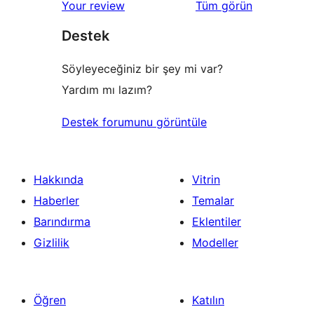
değerlendirmeleri
Your review
Tüm
görün
Destek
Söyleyeceğiniz bir şey mi var?
Yardım mı lazım?
Destek forumunu görüntüle
Hakkında
Vitrin
Haberler
Temalar
Barındırma
Eklentiler
Gizlilik
Modeller
Öğren
Katılın