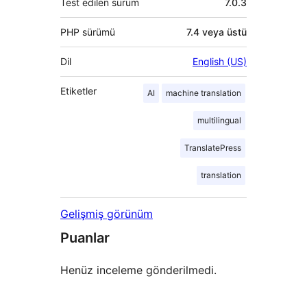
Test edilen sürüm
7.0.3
PHP sürümü
7.4 veya üstü
Dil
English (US)
Etiketler
AI
machine translation
multilingual
TranslatePress
translation
Gelişmiş görünüm
Puanlar
Henüz inceleme gönderilmedi.