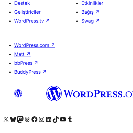
Destek
Etkinlikler
Geliştiriciler
Bağış
↗
WordPress.tv
↗
Swag
↗
WordPress.com
↗
Matt
↗
bbPress
↗
BuddyPress
↗
X (eski Twitter) hesabımıza bakın
Bluesky hesabımızı ziyaret edin
Mastodon hesabımızı ziyaret edin
Threads hesabımızı ziyaret edin
Facebook sayfamızı ziyaret edin
Instagram hesabımızı ziyaret edin
LinkedIn hesabımızı ziyaret edin
TikTok hesabımızı ziyaret edin
YouTube kanalımızı ziyaret edin
Tumblr hesabımızı ziyaret edin