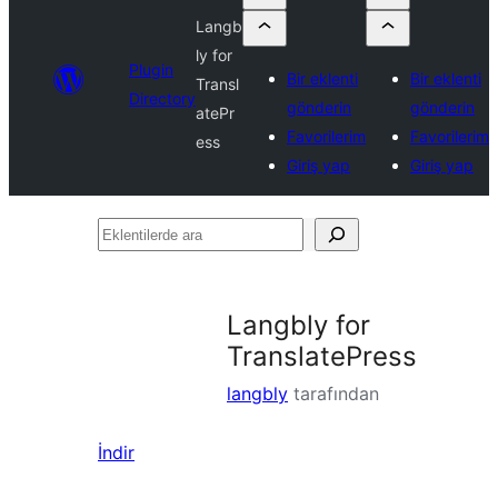
Langb
ly for
Plugin
Bir eklenti
Bir eklenti
Transl
Directory
gönderin
gönderin
atePr
Favorilerim
Favorilerim
ess
Giriş yap
Giriş yap
Eklentilerde
ara
Langbly for
TranslatePress
langbly
tarafından
İndir