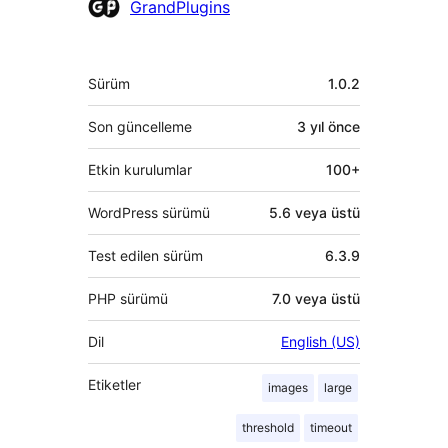
Katkıda
GrandPlugins
bulunanlar
Meta
Sürüm
1.0.2
Son güncelleme
3 yıl
önce
Etkin kurulumlar
100+
WordPress sürümü
5.6 veya üstü
Test edilen sürüm
6.3.9
PHP sürümü
7.0 veya üstü
Dil
English (US)
Etiketler
images
large
threshold
timeout