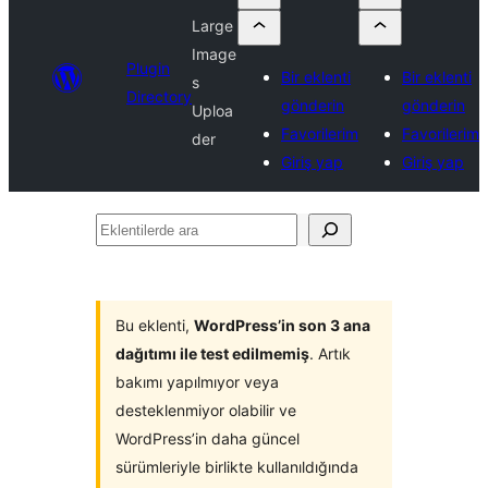
Large
Image
Plugin
Bir eklenti
Bir eklenti
s
Directory
gönderin
gönderin
Uploa
Favorilerim
Favorilerim
der
Giriş yap
Giriş yap
Eklentilerde
ara
Bu eklenti,
WordPress’in son 3 ana
dağıtımı ile test edilmemiş
. Artık
bakımı yapılmıyor veya
desteklenmiyor olabilir ve
WordPress’in daha güncel
sürümleriyle birlikte kullanıldığında