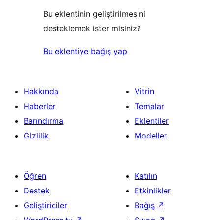
Bu eklentinin geliştirilmesini
desteklemek ister misiniz?
Bu eklentiye bağış yap
Hakkında
Vitrin
Haberler
Temalar
Barındırma
Eklentiler
Gizlilik
Modeller
Öğren
Katılın
Destek
Etkinlikler
Geliştiriciler
Bağış
↗