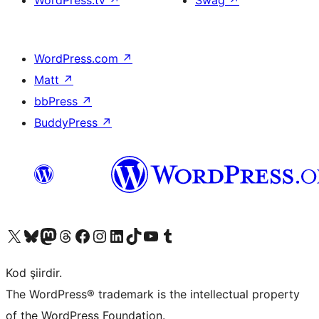
WordPress.tv
↗
Swag
↗
WordPress.com
↗
Matt
↗
bbPress
↗
BuddyPress
↗
X (eski Twitter) hesabımıza bakın
Bluesky hesabımızı ziyaret edin
Mastodon hesabımızı ziyaret edin
Threads hesabımızı ziyaret edin
Facebook sayfamızı ziyaret edin
Instagram hesabımızı ziyaret edin
LinkedIn hesabımızı ziyaret edin
TikTok hesabımızı ziyaret edin
YouTube kanalımızı ziyaret edin
Tumblr hesabımızı ziyaret edin
Kod şiirdir.
The WordPress® trademark is the intellectual property
of the WordPress Foundation.