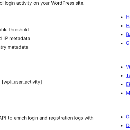
l login activity on your WordPress site.
H
H
rable threshold
B
nd IP metadata
Gi
ntry metadata
Vi
T
[wpli_user_activity]
Ek
M
Ö
PI to enrich login and registration logs with
D