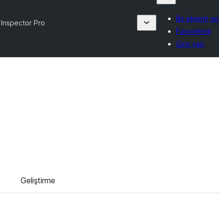
Bir eklenti g
 Inspector Pro
Favorilerim
Giriş yap
Geliştirme