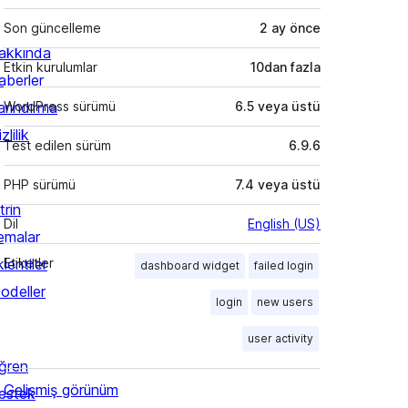
Son güncelleme
2 ay
önce
akkında
Etkin kurulumlar
10dan fazla
aberler
arındırma
WordPress sürümü
6.5 veya üstü
zlilik
Test edilen sürüm
6.9.6
PHP sürümü
7.4 veya üstü
trin
Dil
English (US)
emalar
lentiler
Etiketler
dashboard widget
failed login
odeller
login
new users
user activity
ğren
Gelişmiş görünüm
estek