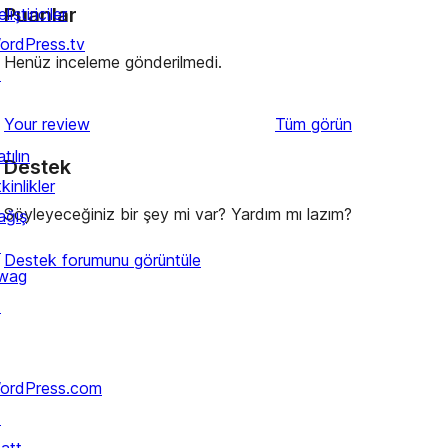
Puanlar
liştiriciler
ordPress.tv
Henüz inceleme gönderilmedi.
↗
değerlendirmeleri
Your review
Tüm
görün
tılın
Destek
kinlikler
Söyleyeceğiniz bir şey mi var? Yardım mı lazım?
ağış
↗
Destek forumunu görüntüle
wag
↗
ordPress.com
↗