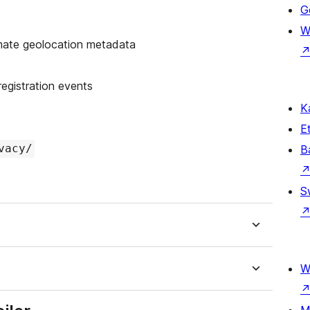
Ge
W
mate geolocation metadata
registration events
Ka
Et
vacy/
B
S
W