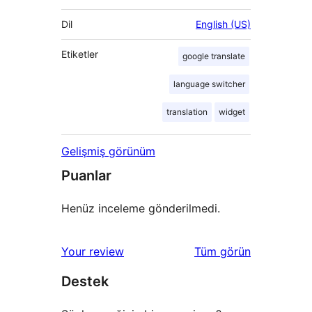
Dil
English (US)
Etiketler
google translate
language switcher
translation
widget
Gelişmiş görünüm
Puanlar
Henüz inceleme gönderilmedi.
değerlendirmeleri
Your review
Tüm
görün
Destek