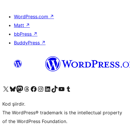
WordPress.com
↗
Matt
↗
bbPress
↗
BuddyPress
↗
X (eski Twitter) hesabımıza bakın
Bluesky hesabımızı ziyaret edin
Mastodon hesabımızı ziyaret edin
Threads hesabımızı ziyaret edin
Facebook sayfamızı ziyaret edin
Instagram hesabımızı ziyaret edin
LinkedIn hesabımızı ziyaret edin
TikTok hesabımızı ziyaret edin
YouTube kanalımızı ziyaret edin
Tumblr hesabımızı ziyaret edin
Kod şiirdir.
The WordPress® trademark is the intellectual property
of the WordPress Foundation.