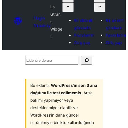
Ls
Gtran
Plugin
Bir eklenti
Bir eklenti
s
Directory
gönderin
gönderin
Widge
Favorilerim
Favorilerim
t
Giriş yap
Giriş yap
Eklentilerde
ara
Bu eklenti,
WordPress’in son 3 ana
dağıtımı ile test edilmemiş
. Artık
bakımı yapılmıyor veya
desteklenmiyor olabilir ve
WordPress’in daha güncel
sürümleriyle birlikte kullanıldığında