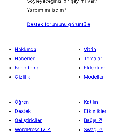
Söyleyeceğiniz bir şey mi var?
Yardım mı lazım?
Destek forumunu görüntüle
Hakkında
Vitrin
Haberler
Temalar
Barındırma
Eklentiler
Gizlilik
Modeller
Öğren
Katılın
Destek
Etkinlikler
Geliştiriciler
Bağış
↗
WordPress.tv
↗
Swag
↗