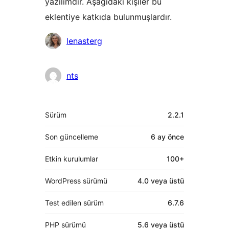
yazılımdır. Aşağıdaki kişiler bu
eklentiye katkıda bulunmuşlardır.
Katkıda
lenasterg
bulunanlar
nts
Meta
Sürüm
2.2.1
Son güncelleme
6 ay
önce
Etkin kurulumlar
100+
WordPress sürümü
4.0 veya üstü
Test edilen sürüm
6.7.6
PHP sürümü
5.6 veya üstü