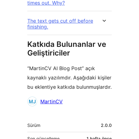
times out. Why?
The text gets cut off before
finishing.
Katkıda Bulunanlar ve
Geliştiriciler
“MartinCV AI Blog Post” açık
kaynaklı yazılımdır. Aşağıdaki kişiler
bu eklentiye katkıda bulunmuşlardır.
Katkıda
MartinCV
bulunanlar
Meta
Sürüm
2.0.0
Son güncelleme
1 hafta
önce