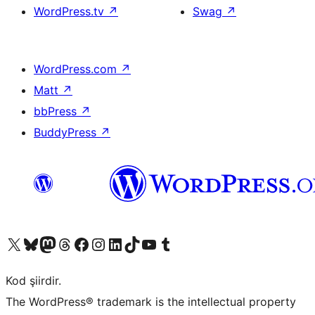
WordPress.tv
↗
Swag
↗
WordPress.com
↗
Matt
↗
bbPress
↗
BuddyPress
↗
X (eski Twitter) hesabımıza bakın
Bluesky hesabımızı ziyaret edin
Mastodon hesabımızı ziyaret edin
Threads hesabımızı ziyaret edin
Facebook sayfamızı ziyaret edin
Instagram hesabımızı ziyaret edin
LinkedIn hesabımızı ziyaret edin
TikTok hesabımızı ziyaret edin
YouTube kanalımızı ziyaret edin
Tumblr hesabımızı ziyaret edin
Kod şiirdir.
The WordPress® trademark is the intellectual property