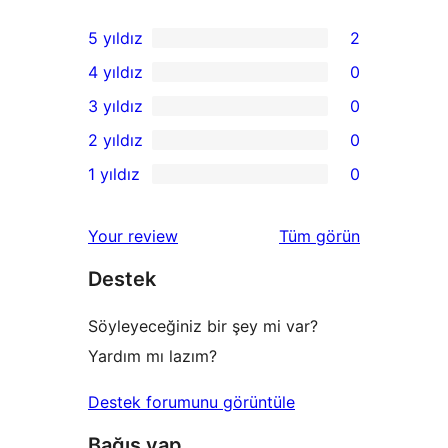
5 yıldız
2
2
4 yıldız
0
5
0
3 yıldız
0
yıldızlı
4
0
2 yıldız
0
inceleme
yıldızlı
3
0
1 yıldız
0
inceleme
yıldızlı
2
0
inceleme
yıldızlı
1
değerlendirmeleri
Your review
Tüm
görün
inceleme
yıldızlı
Destek
inceleme
Söyleyeceğiniz bir şey mi var?
Yardım mı lazım?
Destek forumunu görüntüle
Bağış yap