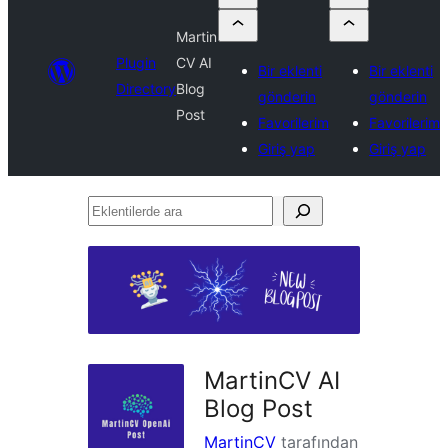
Martin
Plugin
CV AI
Bir eklenti
Bir eklenti
Directory
Blog
gönderin
gönderin
Post
Favorilerim
Favorilerim
Giriş yap
Giriş yap
Eklentilerde
ara
MartinCV AI
Blog Post
MartinCV
tarafından