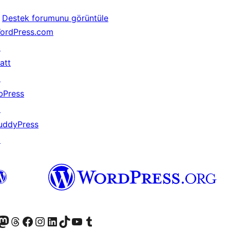
Destek forumunu görüntüle
ordPress.com
↗
att
↗
bPress
↗
uddyPress
↗
akın
ziyaret edin
odon hesabımızı ziyaret edin
Threads hesabımızı ziyaret edin
Facebook sayfamızı ziyaret edin
Instagram hesabımızı ziyaret edin
LinkedIn hesabımızı ziyaret edin
TikTok hesabımızı ziyaret edin
YouTube kanalımızı ziyaret edin
Tumblr hesabımızı ziyaret edin