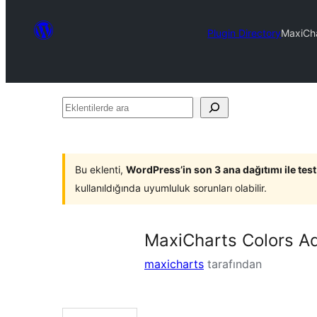
Plugin Directory
MaxiCha
Eklentilerde
ara
Bu eklenti,
WordPress’in son 3 ana dağıtımı ile tes
kullanıldığında uyumluluk sorunları olabilir.
MaxiCharts Colors A
maxicharts
tarafından