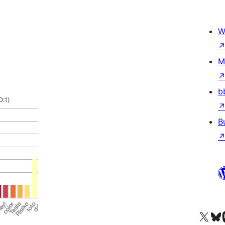
W
M
b
B
X (eski Twitter) hesabımıza b
Bluesky hesabımızı 
Mast