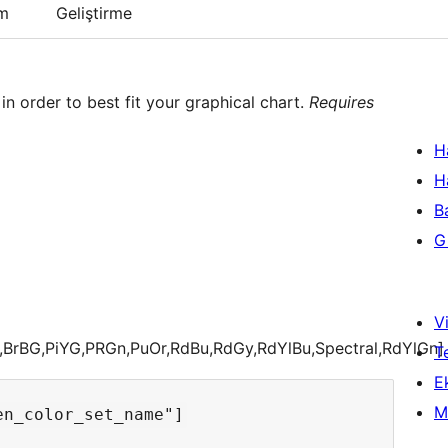
um
Geliştirme
n order to best fit your graphical chart.
Requires
H
H
B
Gi
Vi
1,BrBG,PiYG,PRGn,PuOr,RdBu,RdGy,RdYlBu,Spectral,RdYlGn]
T
Ek
M