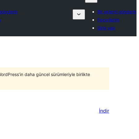
 gönderin
Bir eklenti gönderin
m
Favorilerim
Giriş yap
WordPress’in daha güncel sürümleriyle birlikte
İndir