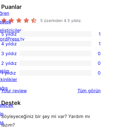
Puanlar
ğren
5 üzerinden
4.5
yıldız.
estek
liştiriciler
5 yıldız
1
1
ordPress.tv
4 yıldız
1
5
↗
1
3 yıldız
0
yıldızlı
4
0
2 yıldız
0
inceleme
yıldızlı
3
0
tılın
1 yıldız
0
inceleme
yıldızlı
2
0
kinlikler
inceleme
yıldızlı
1
ağış
değerlendirmeleri
Your review
Tüm
görün
inceleme
yıldızlı
↗
Destek
inceleme
elecek
in
Söyleyeceğiniz bir şey mi var? Yardım mı
eş
lazım?