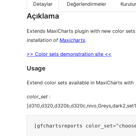
Detaylar
Değerlendirmeler
Kurul
Açıklama
Extends MaxiCharts plugin with new color sets i
installation of
Maxicharts
.
>> Color sets demonstration site <<
Usage
Extend color sets available in MaxiCharts with
color_set
:
[d310,d320,d320b,d320c,nivo,Greys,dark2,set