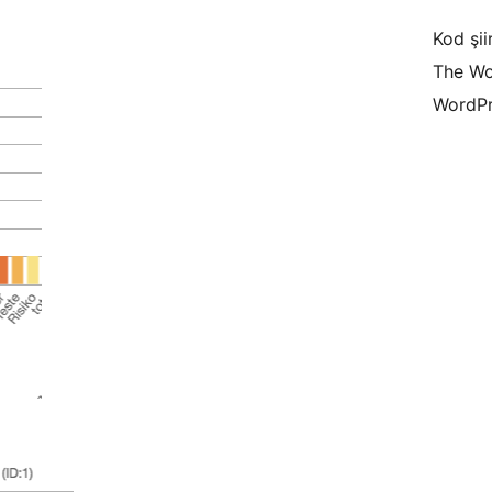
Kod şiir
The Wo
WordPr