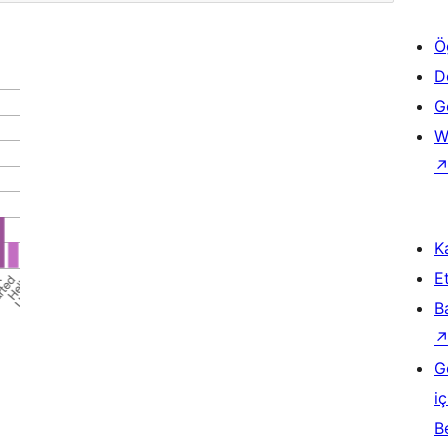
Ö
D
Ge
W
Ka
Et
B
G
iç
B