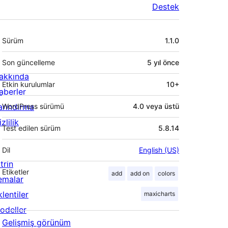
Destek
Meta
Sürüm
1.1.0
Son güncelleme
5 yıl
önce
akkında
Etkin kurulumlar
10+
aberler
arındırma
WordPress sürümü
4.0 veya üstü
zlilik
Test edilen sürüm
5.8.14
Dil
English (US)
trin
Etiketler
add
add on
colors
emalar
lentiler
maxicharts
odeller
Gelişmiş görünüm