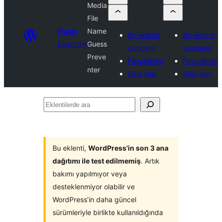
Media
File
Plugin
Name
Bir eklenti
Bir eklenti
Directory
Guess
gönderin
gönderin
Preve
Favorilerim
Favorilerim
nter
Giriş yap
Giriş yap
Eklentilerde
ara
Bu eklenti,
WordPress’in son 3 ana
dağıtımı ile test edilmemiş
. Artık
bakımı yapılmıyor veya
desteklenmiyor olabilir ve
WordPress’in daha güncel
sürümleriyle birlikte kullanıldığında