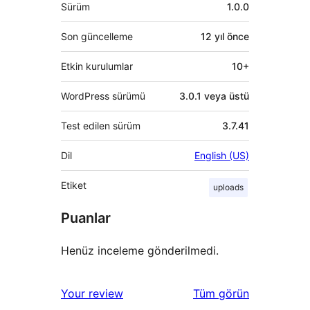
Meta
Sürüm
1.0.0
Son güncelleme
12 yıl
önce
Etkin kurulumlar
10+
WordPress sürümü
3.0.1 veya üstü
Test edilen sürüm
3.7.41
Dil
English (US)
Etiket
uploads
Puanlar
Henüz inceleme gönderilmedi.
değerlendirmeleri
Your review
Tüm
görün