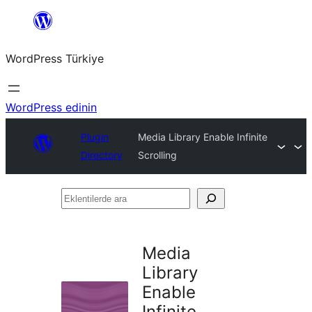
İçeriğe
geç
WordPress Türkiye
WordPress edinin
Plugin
Media Library Enable Infinite
Directory
Scrolling
Eklentilerde
ara
Media
Library
Enable
Infinite