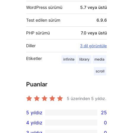
WordPress sürümü
5.7 veya üstü
Test edilen sürüm
6.9.6
PHP sürümü
7.0 veya üstü
Diller
3 dil görüntüle
Etiketler
infinite
library
media
scroll
Puanlar
5 üzerinden
5
yıldız.
5 yıldız
25
25
4 yıldız
0
5
0
3 yıldız
0