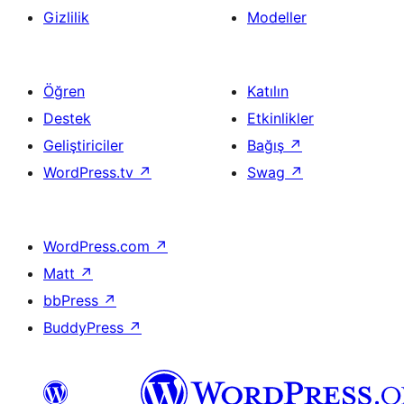
Gizlilik
Modeller
Öğren
Katılın
Destek
Etkinlikler
Geliştiriciler
Bağış
↗
WordPress.tv
↗
Swag
↗
WordPress.com
↗
Matt
↗
bbPress
↗
BuddyPress
↗