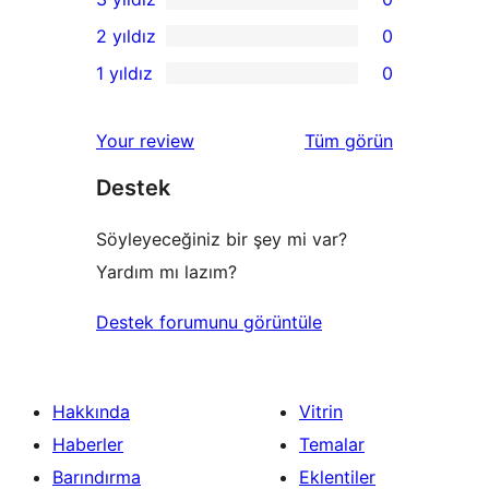
yıldızlı
4
0
2 yıldız
0
inceleme
yıldızlı
3
0
1 yıldız
0
inceleme
yıldızlı
2
0
inceleme
yıldızlı
1
değerlendirmeleri
Your review
Tüm
görün
inceleme
yıldızlı
Destek
inceleme
Söyleyeceğiniz bir şey mi var?
Yardım mı lazım?
Destek forumunu görüntüle
Hakkında
Vitrin
Haberler
Temalar
Barındırma
Eklentiler