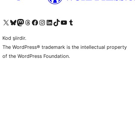
X (eski Twitter) hesabımıza bakın
Bluesky hesabımızı ziyaret edin
Mastodon hesabımızı ziyaret edin
Threads hesabımızı ziyaret edin
Facebook sayfamızı ziyaret edin
Instagram hesabımızı ziyaret edin
LinkedIn hesabımızı ziyaret edin
TikTok hesabımızı ziyaret edin
YouTube kanalımızı ziyaret edin
Tumblr hesabımızı ziyaret edin
Kod şiirdir.
The WordPress® trademark is the intellectual property
of the WordPress Foundation.