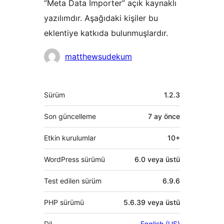
“Meta Data Importer” açık kaynaklı
yazılımdır. Aşağıdaki kişiler bu
eklentiye katkıda bulunmuşlardır.
Katkıda
matthewsudekum
bulunanlar
Meta
Sürüm
1.2.3
Son güncelleme
7 ay
önce
Etkin kurulumlar
10+
WordPress sürümü
6.0 veya üstü
Test edilen sürüm
6.9.6
PHP sürümü
5.6.39 veya üstü
Dil
English (US)