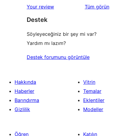
1
değerlendirmeleri
Your review
Tüm
görün
inceleme
yıldızlı
Destek
inceleme
Söyleyeceğiniz bir şey mi var?
Yardım mı lazım?
Destek forumunu görüntüle
Hakkında
Vitrin
Haberler
Temalar
Barındırma
Eklentiler
Gizlilik
Modeller
Öğren
Katılın