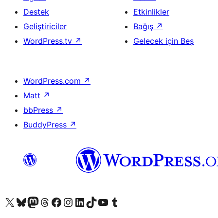
Destek
Etkinlikler
Geliştiriciler
Bağış
↗
WordPress.tv
↗
Gelecek için Beş
WordPress.com
↗
Matt
↗
bbPress
↗
BuddyPress
↗
X (eski Twitter) hesabımıza bakın
Bluesky hesabımızı ziyaret edin
Mastodon hesabımızı ziyaret edin
Threads hesabımızı ziyaret edin
Facebook sayfamızı ziyaret edin
Instagram hesabımızı ziyaret edin
LinkedIn hesabımızı ziyaret edin
TikTok hesabımızı ziyaret edin
YouTube kanalımızı ziyaret edin
Tumblr hesabımızı ziyaret edin