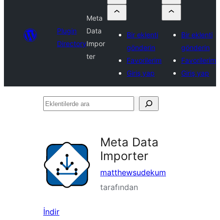
Meta
Plugin
Data
Bir eklenti
Bir eklenti
Directory
Impor
gönderin
gönderin
ter
Favorilerim
Favorilerim
Giriş yap
Giriş yap
Eklentilerde
ara
Meta Data
Importer
matthewsudekum
tarafından
İndir