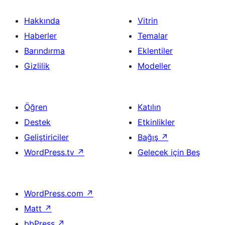
Hakkında
Vitrin
Haberler
Temalar
Barındırma
Eklentiler
Gizlilik
Modeller
Öğren
Katılın
Destek
Etkinlikler
Geliştiriciler
Bağış
↗
WordPress.tv
↗
Gelecek için Beş
WordPress.com
↗
Matt
↗
bbPress
↗