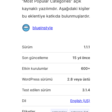
“Most Popular Categories” açık
kaynaklı yazılımdır. Aşağıdaki kişiler
bu eklentiye katkıda bulunmuşlardır.
Katkıda
blueinstyle
bulunanlar
Meta
Sürüm
1.1.1
Son güncelleme
15 yıl
önce
Etkin kurulumlar
600+
WordPress sürümü
2.8 veya üstü
Test edilen sürüm
3.1.4
Dil
English (US)
Etiketler