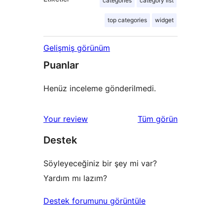
categories
category list
top categories
widget
Gelişmiş görünüm
Puanlar
Henüz inceleme gönderilmedi.
değerlendirmeleri
Your review
Tüm
görün
Destek
Söyleyeceğiniz bir şey mi var?
Yardım mı lazım?
Destek forumunu görüntüle