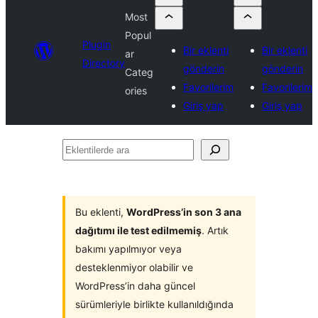
Most
Popul
Plugin
Bir eklenti
Bir eklenti
ar
Directory
gönderin
gönderin
Categ
Favorilerim
Favorilerim
ories
Giriş yap
Giriş yap
Eklentilerde
ara
Bu eklenti,
WordPress’in son 3 ana
dağıtımı ile test edilmemiş
. Artık
bakımı yapılmıyor veya
desteklenmiyor olabilir ve
WordPress’in daha güncel
sürümleriyle birlikte kullanıldığında