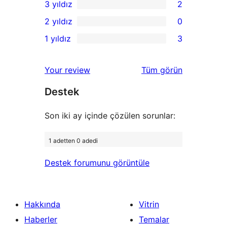
3 yıldız
2
yıldızlı
4
2
2 yıldız
0
inceleme
yıldızlı
3
0
1 yıldız
3
inceleme
yıldızlı
2
3
inceleme
yıldızlı
1
değerlendirmeleri
Your review
Tüm
görün
inceleme
yıldızlı
Destek
inceleme
Son iki ay içinde çözülen sorunlar:
1 adetten 0 adedi
Destek forumunu görüntüle
Hakkında
Vitrin
Haberler
Temalar