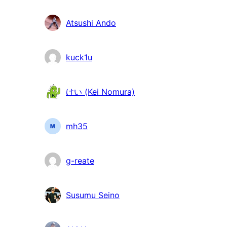
Atsushi Ando
kuck1u
けい (Kei Nomura)
mh35
g-reate
Susumu Seino