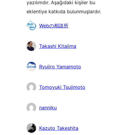
yazılımdır. Aşağıdaki kişiler bu
eklentiye katkıda bulunmuşlardır.
Katkıda
Webの相談所
bulunanlar
Takashi Kitajima
Ryujiro Yamamoto
Tomoyuki Tsujimoto
nanniku
Kazuto Takeshita