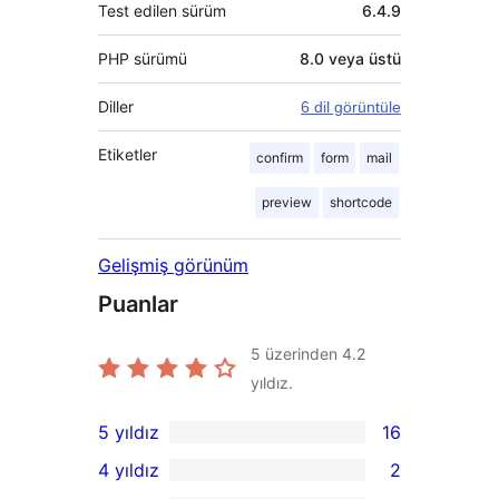
Test edilen sürüm
6.4.9
PHP sürümü
8.0 veya üstü
Diller
6 dil görüntüle
Etiketler
confirm
form
mail
preview
shortcode
Gelişmiş görünüm
Puanlar
5 üzerinden
4.2
yıldız.
5 yıldız
16
16
4 yıldız
2
5
2