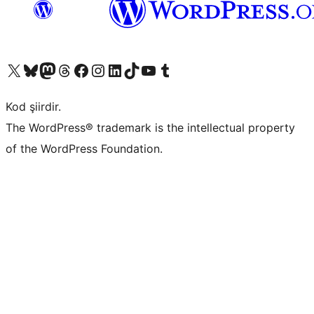
X (eski Twitter) hesabımıza bakın
Bluesky hesabımızı ziyaret edin
Mastodon hesabımızı ziyaret edin
Threads hesabımızı ziyaret edin
Facebook sayfamızı ziyaret edin
Instagram hesabımızı ziyaret edin
LinkedIn hesabımızı ziyaret edin
TikTok hesabımızı ziyaret edin
YouTube kanalımızı ziyaret edin
Tumblr hesabımızı ziyaret edin
Kod şiirdir.
The WordPress® trademark is the intellectual property
of the WordPress Foundation.