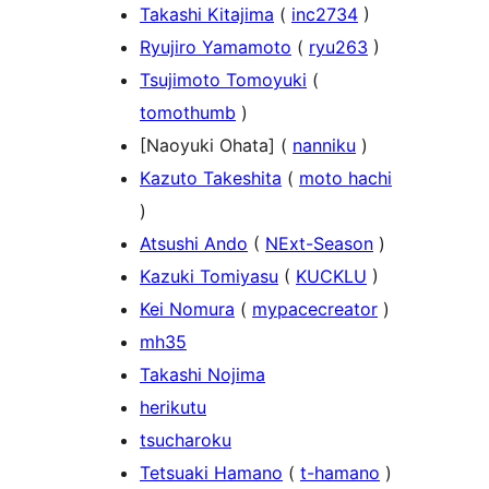
Takashi Kitajima
(
inc2734
)
Ryujiro Yamamoto
(
ryu263
)
Tsujimoto Tomoyuki
(
tomothumb
)
[Naoyuki Ohata] (
nanniku
)
Kazuto Takeshita
(
moto hachi
)
Atsushi Ando
(
NExt-Season
)
Kazuki Tomiyasu
(
KUCKLU
)
Kei Nomura
(
mypacecreator
)
mh35
Takashi Nojima
herikutu
tsucharoku
Tetsuaki Hamano
(
t-hamano
)