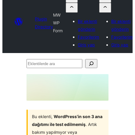
MW
Plugin
Bir eklenti
Bir eklenti
WP
Directory
gönderin
gönderin
Form
Favorilerim
Favorilerim
Giriş yap
Giriş yap
Eklentilerde
ara
Bu eklenti,
WordPress’in son 3 ana
dağıtımı ile test edilmemiş
. Artık
bakımı yapılmıyor veya