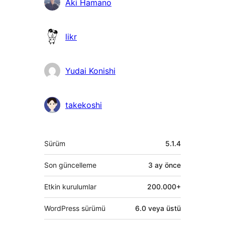
Aki Hamano
likr
Yudai Konishi
takekoshi
Meta
Sürüm
5.1.4
Son güncelleme
3 ay
önce
Etkin kurulumlar
200.000+
WordPress sürümü
6.0 veya üstü