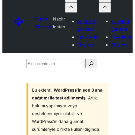
Plugin
Nachr
Bir eklenti
Bir eklenti
Directory
ichten
gönderin
gönderin
Favorilerim
Favorilerim
Giriş yap
Giriş yap
Eklentilerde
ara
Bu eklenti,
WordPress’in son 3 ana
dağıtımı ile test edilmemiş
. Artık
bakımı yapılmıyor veya
desteklenmiyor olabilir ve
WordPress’in daha güncel
sürümleriyle birlikte kullanıldığında