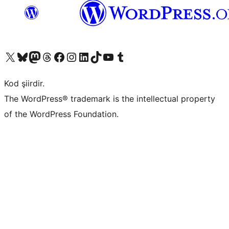
X (eski Twitter) hesabımıza bakın
Bluesky hesabımızı ziyaret edin
Mastodon hesabımızı ziyaret edin
Threads hesabımızı ziyaret edin
Facebook sayfamızı ziyaret edin
Instagram hesabımızı ziyaret edin
LinkedIn hesabımızı ziyaret edin
TikTok hesabımızı ziyaret edin
YouTube kanalımızı ziyaret edin
Tumblr hesabımızı ziyaret edin
Kod şiirdir.
The WordPress® trademark is the intellectual property
of the WordPress Foundation.