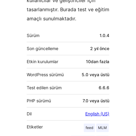
kullanıcılar ve geliştiriciler için
tasarlanmıştır. Burada test ve eğitim
amaçlı sunulmaktadır.
Meta
Sürüm
1.0.4
Son güncelleme
2 yıl
önce
Etkin kurulumlar
10dan fazla
WordPress sürümü
5.0 veya üstü
Test edilen sürüm
6.6.6
PHP sürümü
7.0 veya üstü
Dil
English (US)
Etiketler
feed
MLM