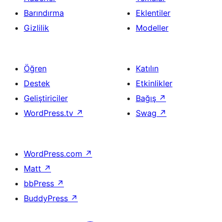
Barındırma
Eklentiler
Gizlilik
Modeller
Öğren
Katılın
Destek
Etkinlikler
Geliştiriciler
Bağış
↗
WordPress.tv
↗
Swag
↗
WordPress.com
↗
Matt
↗
bbPress
↗
BuddyPress
↗