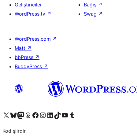
Geliştiriciler
Bağış
↗
WordPress.tv
↗
Swag
↗
WordPress.com
↗
Matt
↗
bbPress
↗
BuddyPress
↗
X (eski Twitter) hesabımıza bakın
Bluesky hesabımızı ziyaret edin
Mastodon hesabımızı ziyaret edin
Threads hesabımızı ziyaret edin
Facebook sayfamızı ziyaret edin
Instagram hesabımızı ziyaret edin
LinkedIn hesabımızı ziyaret edin
TikTok hesabımızı ziyaret edin
YouTube kanalımızı ziyaret edin
Tumblr hesabımızı ziyaret edin
Kod şiirdir.