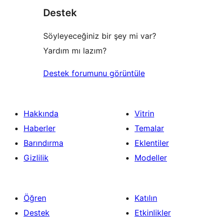
Destek
inceleme
Söyleyeceğiniz bir şey mi var?
Yardım mı lazım?
Destek forumunu görüntüle
Hakkında
Vitrin
Haberler
Temalar
Barındırma
Eklentiler
Gizlilik
Modeller
Öğren
Katılın
Destek
Etkinlikler