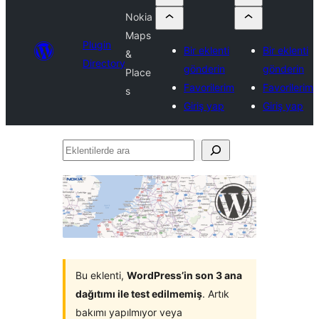
Nokia
Maps
Plugin
Bir eklenti
Bir eklenti
&
Directory
gönderin
gönderin
Place
Favorilerim
Favorilerim
s
Giriş yap
Giriş yap
Eklentilerde
ara
Bu eklenti,
WordPress’in son 3 ana
dağıtımı ile test edilmemiş
. Artık
bakımı yapılmıyor veya