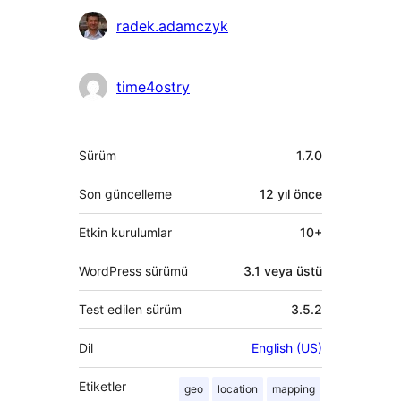
radek.adamczyk
time4ostry
Meta
Sürüm
1.7.0
Son güncelleme
12 yıl
önce
Etkin kurulumlar
10+
WordPress sürümü
3.1 veya üstü
Test edilen sürüm
3.5.2
Dil
English (US)
Etiketler
geo
location
mapping