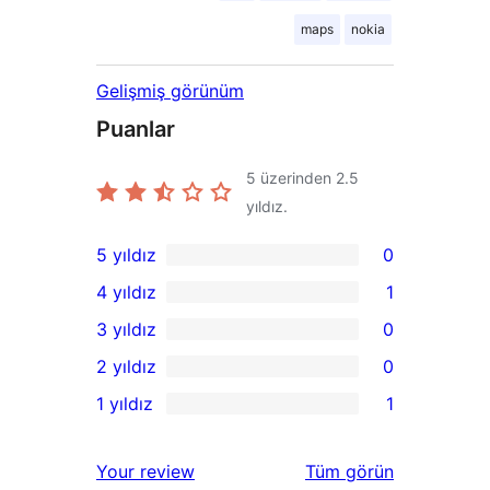
maps
nokia
Gelişmiş görünüm
Puanlar
5 üzerinden
2.5
yıldız.
5 yıldız
0
0
4 yıldız
1
5
1
3 yıldız
0
yıldızlı
4
0
2 yıldız
0
inceleme
yıldızlı
3
0
1 yıldız
1
inceleme
yıldızlı
2
1
inceleme
yıldızlı
1
değerlendirmeleri
Your review
Tüm
görün
inceleme
yıldızlı