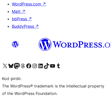
WordPress.com
↗
Matt
↗
bbPress
↗
BuddyPress
↗
X (eski Twitter) hesabımıza bakın
Bluesky hesabımızı ziyaret edin
Mastodon hesabımızı ziyaret edin
Threads hesabımızı ziyaret edin
Facebook sayfamızı ziyaret edin
Instagram hesabımızı ziyaret edin
LinkedIn hesabımızı ziyaret edin
TikTok hesabımızı ziyaret edin
YouTube kanalımızı ziyaret edin
Tumblr hesabımızı ziyaret edin
Kod şiirdir.
The WordPress® trademark is the intellectual property
of the WordPress Foundation.