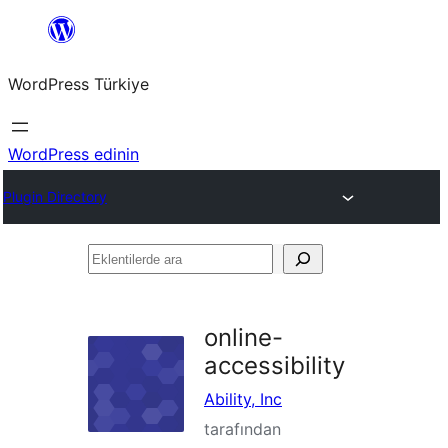
İçeriğe
geç
WordPress Türkiye
WordPress edinin
Plugin Directory
Eklentilerde
ara
online-
accessibility
Ability, Inc
tarafından