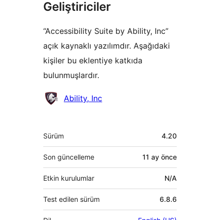
Geliştiriciler
“Accessibility Suite by Ability, Inc”
açık kaynaklı yazılımdır. Aşağıdaki
kişiler bu eklentiye katkıda
bulunmuşlardır.
Katkıda
Ability, Inc
bulunanlar
Meta
Sürüm
4.20
Son güncelleme
11 ay
önce
Etkin kurulumlar
N/A
Test edilen sürüm
6.8.6