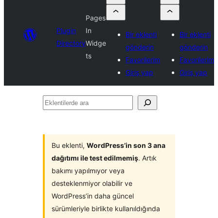
Pages
Plugin
In
Bir eklenti
Bir eklenti
Directory
Widge
gönderin
gönderin
ts
Favorilerim
Favorilerim
Giriş yap
Giriş yap
Eklentilerde
ara
Bu eklenti,
WordPress’in son 3 ana
dağıtımı ile test edilmemiş
. Artık
bakımı yapılmıyor veya
desteklenmiyor olabilir ve
WordPress’in daha güncel
sürümleriyle birlikte kullanıldığında