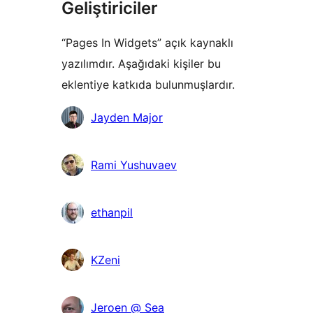
Geliştiriciler
“Pages In Widgets” açık kaynaklı
yazılımdır. Aşağıdaki kişiler bu
eklentiye katkıda bulunmuşlardır.
Katkıda
Jayden Major
bulunanlar
Rami Yushuvaev
ethanpil
KZeni
Jeroen @ Sea