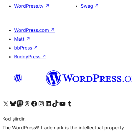
WordPress.tv
↗
Swag
↗
WordPress.com
↗
Matt
↗
bbPress
↗
BuddyPress
↗
X (eski Twitter) hesabımıza bakın
Bluesky hesabımızı ziyaret edin
Mastodon hesabımızı ziyaret edin
Threads hesabımızı ziyaret edin
Facebook sayfamızı ziyaret edin
Instagram hesabımızı ziyaret edin
LinkedIn hesabımızı ziyaret edin
TikTok hesabımızı ziyaret edin
YouTube kanalımızı ziyaret edin
Tumblr hesabımızı ziyaret edin
Kod şiirdir.
The WordPress® trademark is the intellectual property