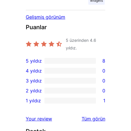
widgets
Gelişmiş görünüm
Puanlar
5 üzerinden
4.6
yıldız.
5 yıldız
8
8
4 yıldız
0
5
0
3 yıldız
0
yıldızlı
4
0
2 yıldız
0
inceleme
yıldızlı
3
0
1 yıldız
1
inceleme
yıldızlı
2
1
inceleme
yıldızlı
1
değerlendirmeleri
Your review
Tüm
görün
inceleme
yıldızlı
inceleme