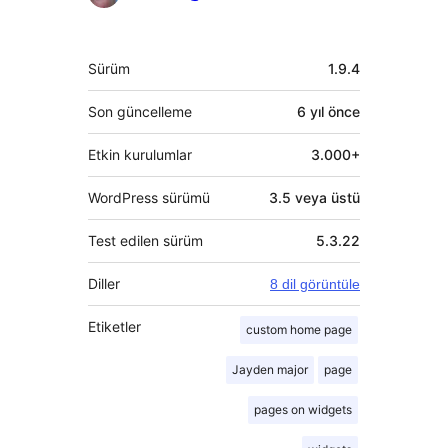
Meta
Sürüm
1.9.4
Son güncelleme
6 yıl
önce
Etkin kurulumlar
3.000+
WordPress sürümü
3.5 veya üstü
Test edilen sürüm
5.3.22
Diller
8 dil görüntüle
Etiketler
custom home page
Jayden major
page
pages on widgets