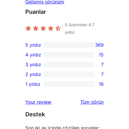
Gelişmiş görünüm
Puanlar
5 üzerinden
4.7
yıldız.
5 yıldız
369
369
4 yıldız
15
5
15
3 yıldız
7
yıldızlı
4
7
2 yıldız
7
inceleme
yıldızlı
3
7
1 yıldız
16
inceleme
yıldızlı
2
16
inceleme
yıldızlı
1
değerlendirmeleri
Your review
Tüm
görün
inceleme
yıldızlı
Destek
inceleme
Son iki ay içinde çözülen sorunlar: