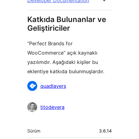
Developer Documentation
Katkıda Bulunanlar ve
Geliştiriciler
“Perfect Brands for
WooCommerce” açık kaynaklı
yazılımdır. Aşağıdaki kişiler bu
eklentiye katkıda bulunmuşlardır.
Katkıda
quadlayers
bulunanlar
titodevera
Meta
Sürüm
3.6.14