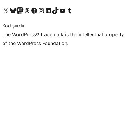
X (eski Twitter) hesabımıza bakın
Bluesky hesabımızı ziyaret edin
Mastodon hesabımızı ziyaret edin
Threads hesabımızı ziyaret edin
Facebook sayfamızı ziyaret edin
Instagram hesabımızı ziyaret edin
LinkedIn hesabımızı ziyaret edin
TikTok hesabımızı ziyaret edin
YouTube kanalımızı ziyaret edin
Tumblr hesabımızı ziyaret edin
Kod şiirdir.
The WordPress® trademark is the intellectual property
of the WordPress Foundation.