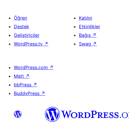
Öğren
Katılın
Destek
Etkinlikler
Geliştiriciler
Bağış
↗
WordPress.tv
↗
Swag
↗
WordPress.com
↗
Matt
↗
bbPress
↗
BuddyPress
↗