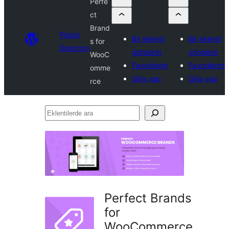
Perfe
ct
Brand
Plugin
Bir eklenti
Bir eklenti
s for
Directory
gönderin
gönderin
WooC
Favorilerim
Favorilerim
omme
Giriş yap
Giriş yap
rce
Eklentilerde
ara
Perfect Brands
for
WooCommerce