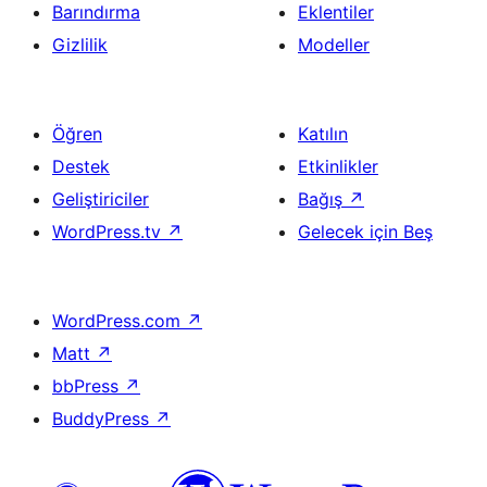
Barındırma
Eklentiler
Gizlilik
Modeller
Öğren
Katılın
Destek
Etkinlikler
Geliştiriciler
Bağış
↗
WordPress.tv
↗
Gelecek için Beş
WordPress.com
↗
Matt
↗
bbPress
↗
BuddyPress
↗