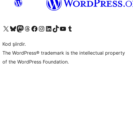
X (eski Twitter) hesabımıza bakın
Bluesky hesabımızı ziyaret edin
Mastodon hesabımızı ziyaret edin
Threads hesabımızı ziyaret edin
Facebook sayfamızı ziyaret edin
Instagram hesabımızı ziyaret edin
LinkedIn hesabımızı ziyaret edin
TikTok hesabımızı ziyaret edin
YouTube kanalımızı ziyaret edin
Tumblr hesabımızı ziyaret edin
Kod şiirdir.
The WordPress® trademark is the intellectual property
of the WordPress Foundation.