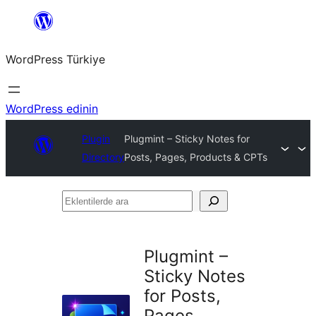
İçeriğe
geç
WordPress Türkiye
WordPress edinin
Plugin
Plugmint – Sticky Notes for
Directory
Posts, Pages, Products & CPTs
Eklentilerde
ara
Plugmint –
Sticky Notes
for Posts,
Pages,