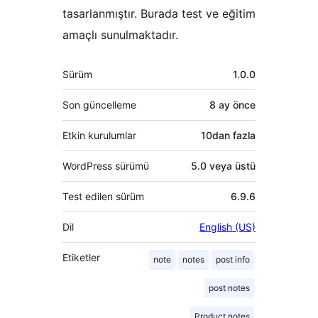
tasarlanmıştır. Burada test ve eğitim
amaçlı sunulmaktadır.
Meta
Sürüm
1.0.0
Son güncelleme
8 ay
önce
Etkin kurulumlar
10dan fazla
WordPress sürümü
5.0 veya üstü
Test edilen sürüm
6.9.6
Dil
English (US)
Etiketler
note
notes
post info
post notes
Product notes