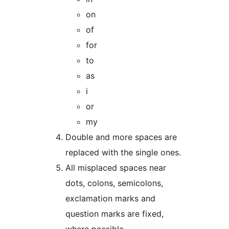
on
of
for
to
as
i
or
my
Double and more spaces are
replaced with the single ones.
All misplaced spaces near
dots, colons, semicolons,
exclamation marks and
question marks are fixed,