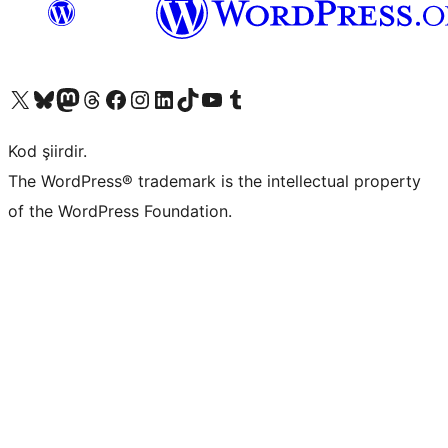
X (eski Twitter) hesabımıza bakın
Bluesky hesabımızı ziyaret edin
Mastodon hesabımızı ziyaret edin
Threads hesabımızı ziyaret edin
Facebook sayfamızı ziyaret edin
Instagram hesabımızı ziyaret edin
LinkedIn hesabımızı ziyaret edin
TikTok hesabımızı ziyaret edin
YouTube kanalımızı ziyaret edin
Tumblr hesabımızı ziyaret edin
Kod şiirdir.
The WordPress® trademark is the intellectual property
of the WordPress Foundation.