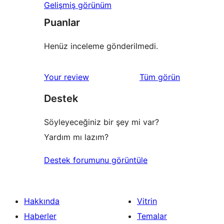
Gelişmiş görünüm
Puanlar
Henüz inceleme gönderilmedi.
değerlendirmeleri
Your review
Tüm
görün
Destek
Söyleyeceğiniz bir şey mi var?
Yardım mı lazım?
Destek forumunu görüntüle
Hakkında
Vitrin
Haberler
Temalar