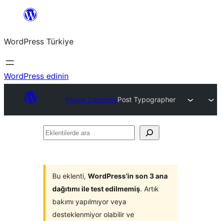
İçeriğe
geç
WordPress Türkiye
WordPress edinin
Plugin Directory
Post Typographer
Eklentilerde
ara
Bu eklenti,
WordPress’in son 3 ana
dağıtımı ile test edilmemiş
. Artık
bakımı yapılmıyor veya
desteklenmiyor olabilir ve