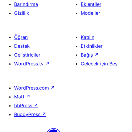
Barındırma
Eklentiler
Gizlilik
Modeller
Öğren
Katılın
Destek
Etkinlikler
Geliştiriciler
Bağış
↗
WordPress.tv
↗
Gelecek için Beş
WordPress.com
↗
Matt
↗
bbPress
↗
BuddyPress
↗