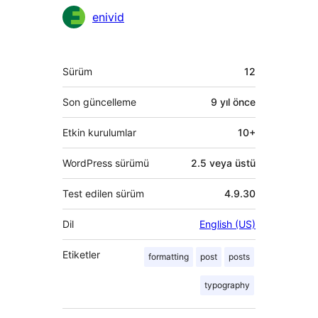
Katkıda
enivid
bulunanlar
Meta
Sürüm
12
Son güncelleme
9 yıl
önce
Etkin kurulumlar
10+
WordPress sürümü
2.5 veya üstü
Test edilen sürüm
4.9.30
Dil
English (US)
Etiketler
formatting
post
posts
typography