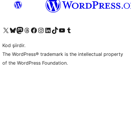
X (eski Twitter) hesabımıza bakın
Bluesky hesabımızı ziyaret edin
Mastodon hesabımızı ziyaret edin
Threads hesabımızı ziyaret edin
Facebook sayfamızı ziyaret edin
Instagram hesabımızı ziyaret edin
LinkedIn hesabımızı ziyaret edin
TikTok hesabımızı ziyaret edin
YouTube kanalımızı ziyaret edin
Tumblr hesabımızı ziyaret edin
Kod şiirdir.
The WordPress® trademark is the intellectual property
of the WordPress Foundation.