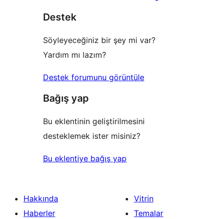
yıldızlı
Destek
inceleme
Söyleyeceğiniz bir şey mi var?
Yardım mı lazım?
Destek forumunu görüntüle
Bağış yap
Bu eklentinin geliştirilmesini
desteklemek ister misiniz?
Bu eklentiye bağış yap
Hakkında
Vitrin
Haberler
Temalar