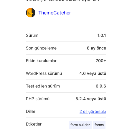
Katkıda
ThemeCatcher
bulunanlar
Meta
Sürüm
1.0.1
Son güncelleme
8 ay
önce
Etkin kurulumlar
700+
WordPress sürümü
4.6 veya üstü
Test edilen sürüm
6.9.6
PHP sürümü
5.2.4 veya üstü
Diller
2 dil görüntüle
Etiketler
form builder
forms