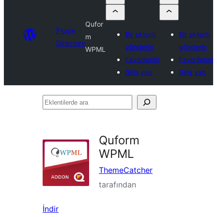
Qufor
Plugin
Bir eklenti
Bir eklenti
m
Directory
gönderin
gönderin
WPML
Favorilerim
Favorilerim
Giriş yap
Giriş yap
Eklentilerde
ara
Quform
WPML
ThemeCatcher
tarafından
İndir