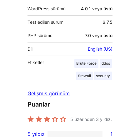
WordPress sürümü
4.0.1 veya üstü
Test edilen sürüm
6.7.5
PHP sürümü
7.0 veya üstü
Dil
English (US)
Etiketler
Brute Force
ddos
firewall
security
Gelişmiş görünüm
Puanlar
5 üzerinden
3
yıldız.
5 yıldız
1
1