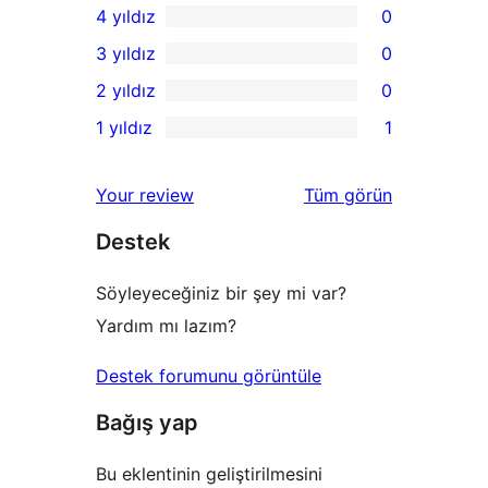
4 yıldız
0
5
0
3 yıldız
0
yıldızlı
4
0
2 yıldız
0
inceleme
yıldızlı
3
0
1 yıldız
1
inceleme
yıldızlı
2
1
inceleme
yıldızlı
1
değerlendirmeleri
Your review
Tüm
görün
inceleme
yıldızlı
Destek
inceleme
Söyleyeceğiniz bir şey mi var?
Yardım mı lazım?
Destek forumunu görüntüle
Bağış yap
Bu eklentinin geliştirilmesini