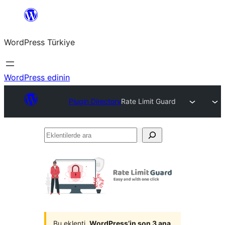
İçeriğe
geç
WordPress Türkiye
WordPress edinin
Plugin Directory
Rate Limit Guard
Eklentilerde
ara
Bu eklenti,
WordPress’in son 3 ana