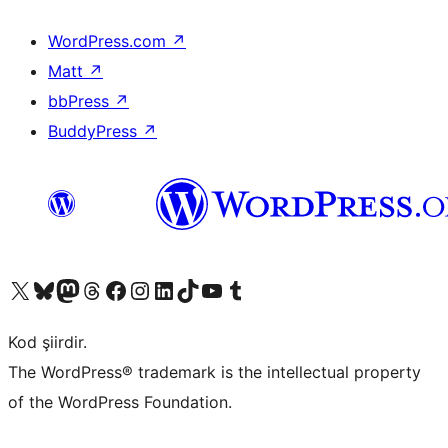
WordPress.com
↗
Matt
↗
bbPress
↗
BuddyPress
↗
X (eski Twitter) hesabımıza bakın
Bluesky hesabımızı ziyaret edin
Mastodon hesabımızı ziyaret edin
Threads hesabımızı ziyaret edin
Facebook sayfamızı ziyaret edin
Instagram hesabımızı ziyaret edin
LinkedIn hesabımızı ziyaret edin
TikTok hesabımızı ziyaret edin
YouTube kanalımızı ziyaret edin
Tumblr hesabımızı ziyaret edin
Kod şiirdir.
The WordPress® trademark is the intellectual property
of the WordPress Foundation.