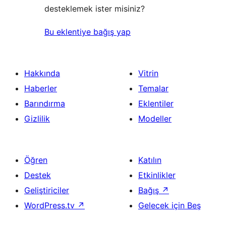
desteklemek ister misiniz?
Bu eklentiye bağış yap
Hakkında
Vitrin
Haberler
Temalar
Barındırma
Eklentiler
Gizlilik
Modeller
Öğren
Katılın
Destek
Etkinlikler
Geliştiriciler
Bağış
↗
WordPress.tv
↗
Gelecek için Beş