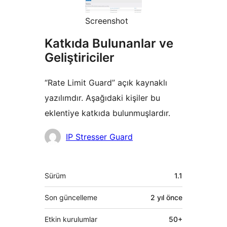
Screenshot
Katkıda Bulunanlar ve
Geliştiriciler
“Rate Limit Guard” açık kaynaklı
yazılımdır. Aşağıdaki kişiler bu
eklentiye katkıda bulunmuşlardır.
Katkıda
IP Stresser Guard
bulunanlar
Meta
Sürüm
1.1
Son güncelleme
2 yıl
önce
Etkin kurulumlar
50+