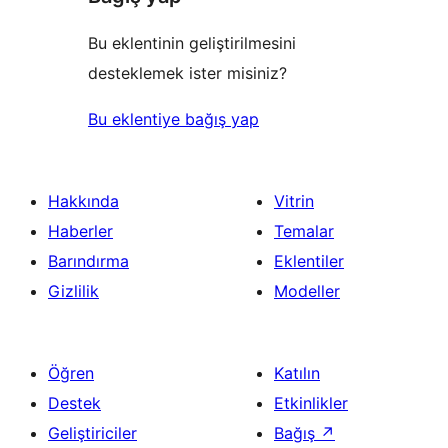
Bu eklentinin geliştirilmesini
desteklemek ister misiniz?
Bu eklentiye bağış yap
Hakkında
Vitrin
Haberler
Temalar
Barındırma
Eklentiler
Gizlilik
Modeller
Öğren
Katılın
Destek
Etkinlikler
Geliştiriciler
Bağış
↗