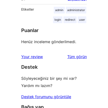
Etiketler
admin
administrator
login
redirect
user
Puanlar
Henüz inceleme gönderilmedi.
değerlendirmeleri
Your review
Tüm
görün
Destek
Söyleyeceğiniz bir şey mi var?
Yardım mı lazım?
Destek forumunu görüntüle
Bağış yap