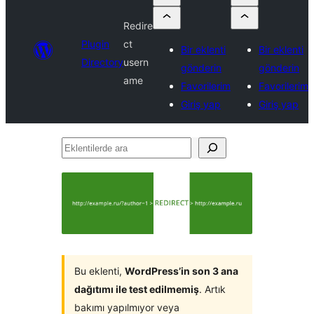
Redire
Plugin
ct
Bir eklenti
Bir eklenti
Directory
usern
gönderin
gönderin
ame
Favorilerim
Favorilerim
Giriş yap
Giriş yap
Eklentilerde
ara
Bu eklenti,
WordPress’in son 3 ana
dağıtımı ile test edilmemiş
. Artık
bakımı yapılmıyor veya