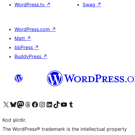
WordPress.tv
↗
Swag
↗
WordPress.com
↗
Matt
↗
bbPress
↗
BuddyPress
↗
X (eski Twitter) hesabımıza bakın
Bluesky hesabımızı ziyaret edin
Mastodon hesabımızı ziyaret edin
Threads hesabımızı ziyaret edin
Facebook sayfamızı ziyaret edin
Instagram hesabımızı ziyaret edin
LinkedIn hesabımızı ziyaret edin
TikTok hesabımızı ziyaret edin
YouTube kanalımızı ziyaret edin
Tumblr hesabımızı ziyaret edin
Kod şiirdir.
The WordPress® trademark is the intellectual property