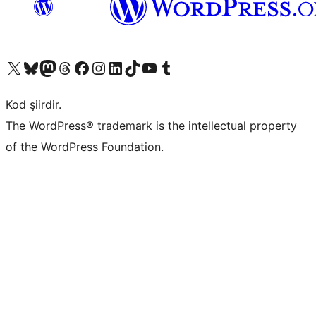
X (eski Twitter) hesabımıza bakın
Bluesky hesabımızı ziyaret edin
Mastodon hesabımızı ziyaret edin
Threads hesabımızı ziyaret edin
Facebook sayfamızı ziyaret edin
Instagram hesabımızı ziyaret edin
LinkedIn hesabımızı ziyaret edin
TikTok hesabımızı ziyaret edin
YouTube kanalımızı ziyaret edin
Tumblr hesabımızı ziyaret edin
Kod şiirdir.
The WordPress® trademark is the intellectual property
of the WordPress Foundation.