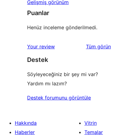
Gelişmiş görünüm
Puanlar
Henüz inceleme gönderilmedi.
değerlendirmeleri
Your review
Tüm
görün
Destek
Söyleyeceğiniz bir şey mi var?
Yardım mı lazım?
Destek forumunu görüntüle
Hakkında
Vitrin
Haberler
Temalar