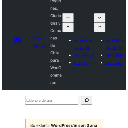
Regio
nes,
Ciuda
des y
Comu
Plugin
nas
Bir eklenti
Bir eklenti
Directory
de
gönderin
gönderin
Chile
Favorilerim
Favorilerim
para
Giriş yap
Giriş yap
WooC
omme
rce
Eklentilerde
ara
Bu eklenti,
WordPress’in son 3 ana