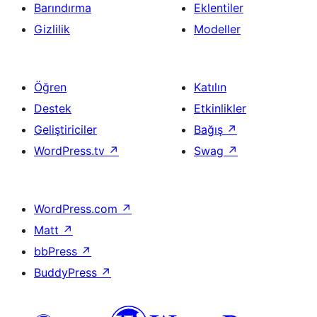
Barındırma
Eklentiler
Gizlilik
Modeller
Öğren
Katılın
Destek
Etkinlikler
Geliştiriciler
Bağış
↗
WordPress.tv
↗
Swag
↗
WordPress.com
↗
Matt
↗
bbPress
↗
BuddyPress
↗