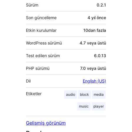
Meta
Sürüm
0.2.1
Son güncelleme
4 yıl
önce
Etkin kurulumlar
10dan fazla
WordPress sürümü
4.7 veya üstü
Test edilen sürüm
6.0.13
PHP sürümü
7.0 veya üstü
Dil
English (US)
Etiketler
audio
block
media
music
player
Gelişmiş görünüm