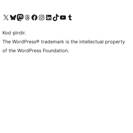
X (eski Twitter) hesabımıza bakın
Bluesky hesabımızı ziyaret edin
Mastodon hesabımızı ziyaret edin
Threads hesabımızı ziyaret edin
Facebook sayfamızı ziyaret edin
Instagram hesabımızı ziyaret edin
LinkedIn hesabımızı ziyaret edin
TikTok hesabımızı ziyaret edin
YouTube kanalımızı ziyaret edin
Tumblr hesabımızı ziyaret edin
Kod şiirdir.
The WordPress® trademark is the intellectual property
of the WordPress Foundation.