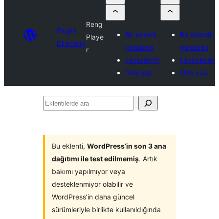
Reng
Plugin
Bir eklenti
Bir eklenti
Playe
Directory
gönderin
gönderin
r
Favorilerim
Favorilerim
Giriş yap
Giriş yap
Eklentilerde
ara
Bu eklenti,
WordPress’in son 3 ana
dağıtımı ile test edilmemiş
. Artık
bakımı yapılmıyor veya
desteklenmiyor olabilir ve
WordPress’in daha güncel
sürümleriyle birlikte kullanıldığında