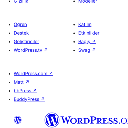
Gizlilik
Modeller
Öğren
Katılın
Destek
Etkinlikler
Geliştiriciler
Bağış
↗
WordPress.tv
↗
Swag
↗
WordPress.com
↗
Matt
↗
bbPress
↗
BuddyPress
↗