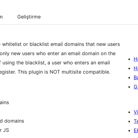
um
Geliştirme
whitelist or blacklist email domains that new users
t, only new users who enter an email domain on the
H
f using the blacklist, a user who enters an email
H
egister. This plugin is NOT multisite compatible.
B
Gi
ains
Vi
ed domains
T
r JS
Ek