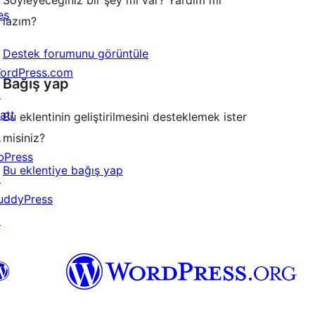
Söyleyeceğiniz bir şey mi var? Yardım mı
eş
lazım?
Destek forumunu görüntüle
ordPress.com
Bağış yap
↗
att
Bu eklentinin geliştirilmesini desteklemek ister
↗
misiniz?
bPress
Bu eklentiye bağış yap
↗
uddyPress
↗