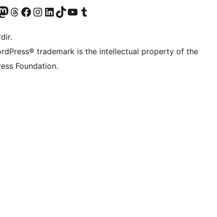
akın
ziyaret edin
odon hesabımızı ziyaret edin
Threads hesabımızı ziyaret edin
Facebook sayfamızı ziyaret edin
Instagram hesabımızı ziyaret edin
LinkedIn hesabımızı ziyaret edin
TikTok hesabımızı ziyaret edin
YouTube kanalımızı ziyaret edin
Tumblr hesabımızı ziyaret edin
dir.
rdPress® trademark is the intellectual property of the
ess Foundation.