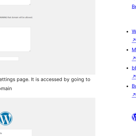
B
W
M
b
ttings page. It is accessed by going to
B
Domain