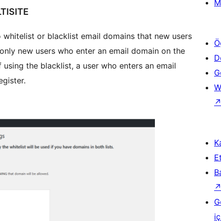
M
TISITE
whitelist or blacklist email domains that new users
Ö
t, only new users who enter an email domain on the
D
f using the blacklist, a user who enters an email
Ge
egister.
W
Ka
Et
B
G
iç