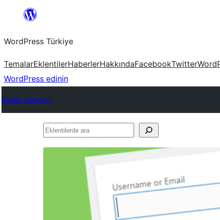
İçeriğe
geç
WordPress Türkiye
Temalar
Eklentiler
Haberler
Hakkında
Facebook
Twitter
WordP
WordPress edinin
Plugin Directory
Eklentilerde
ara