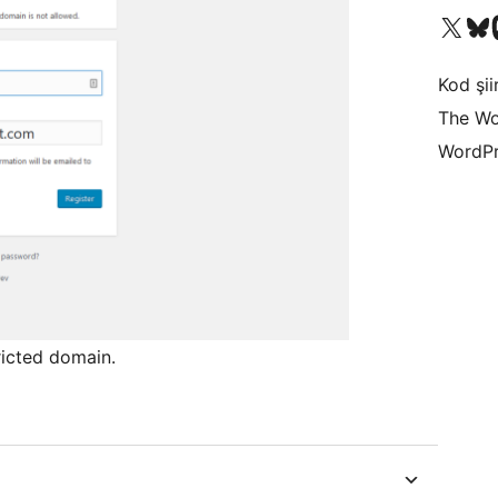
X (eski Twitter) hesabımıza b
Bluesky hesabımızı 
Mast
Kod şiir
The Wo
WordPr
ricted domain.