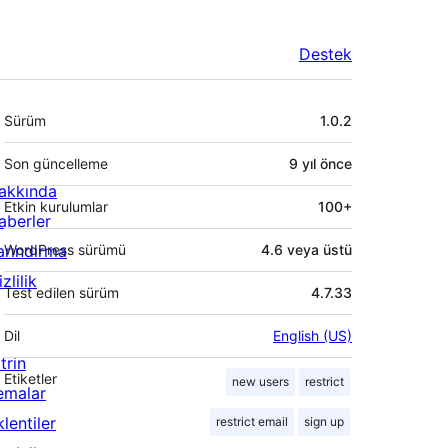
Destek
Meta
Sürüm
1.0.2
Son güncelleme
9 yıl
önce
akkında
Etkin kurulumlar
100+
aberler
arındırma
WordPress sürümü
4.6 veya üstü
zlilik
Test edilen sürüm
4.7.33
Dil
English (US)
trin
Etiketler
new users
restrict
emalar
lentiler
restrict email
sign up