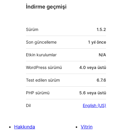
İndirme geçmişi
Meta
Sürüm
1.5.2
Son güncelleme
1 yıl
önce
Etkin kurulumlar
N/A
WordPress sürümü
4.0 veya üstü
Test edilen sürüm
6.7.6
PHP sürümü
5.6 veya üstü
Dil
English (US)
Hakkında
Vitrin