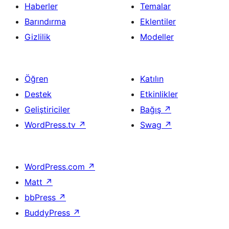
Haberler
Temalar
Barındırma
Eklentiler
Gizlilik
Modeller
Öğren
Katılın
Destek
Etkinlikler
Geliştiriciler
Bağış
↗
WordPress.tv
↗
Swag
↗
WordPress.com
↗
Matt
↗
bbPress
↗
BuddyPress
↗