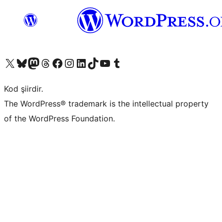
X (eski Twitter) hesabımıza bakın
Bluesky hesabımızı ziyaret edin
Mastodon hesabımızı ziyaret edin
Threads hesabımızı ziyaret edin
Facebook sayfamızı ziyaret edin
Instagram hesabımızı ziyaret edin
LinkedIn hesabımızı ziyaret edin
TikTok hesabımızı ziyaret edin
YouTube kanalımızı ziyaret edin
Tumblr hesabımızı ziyaret edin
Kod şiirdir.
The WordPress® trademark is the intellectual property
of the WordPress Foundation.