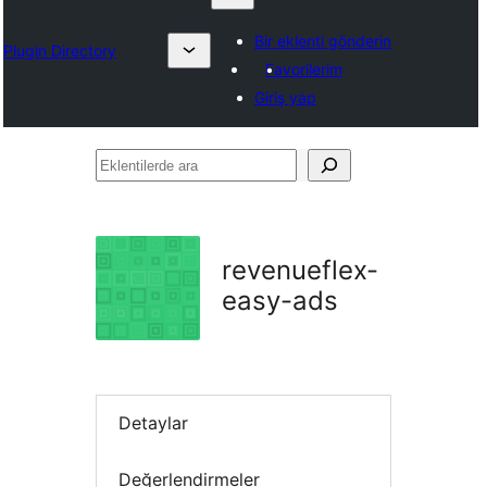
Bir eklenti gönderin
Plugin Directory
Favorilerim
Giriş yap
Eklentilerde
ara
revenueflex-
easy-ads
Detaylar
Değerlendirmeler