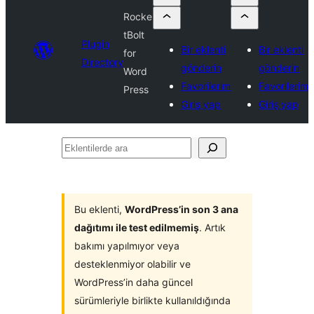
Rocke
tBolt
Plugin
Bir eklenti
Bir eklenti
for
Directory
gönderin
gönderin
Word
Favorilerim
Favorilerim
Press
Giriş yap
Giriş yap
Eklentilerde
ara
Bu eklenti,
WordPress’in son 3 ana
dağıtımı ile test edilmemiş
. Artık
bakımı yapılmıyor veya
desteklenmiyor olabilir ve
WordPress’in daha güncel
sürümleriyle birlikte kullanıldığında