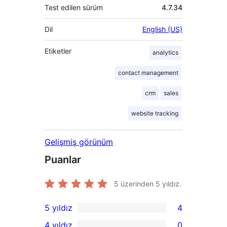
Test edilen sürüm
4.7.34
Dil
English (US)
Etiketler
analytics
contact management
crm
sales
website tracking
Gelişmiş görünüm
Puanlar
5 üzerinden
5
yıldız.
5 yıldız
4
4
4 yıldız
0