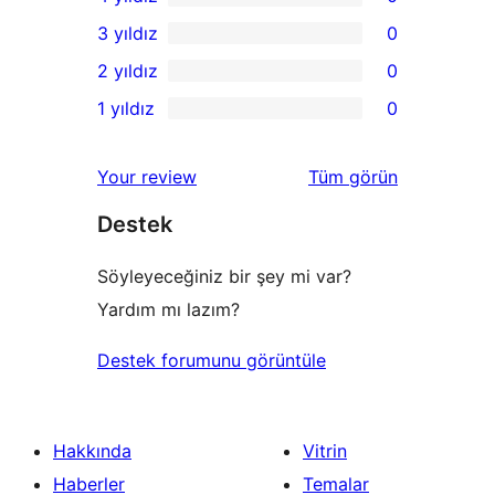
5
0
3 yıldız
0
yıldızlı
4
0
2 yıldız
0
inceleme
yıldızlı
3
0
1 yıldız
0
inceleme
yıldızlı
2
0
inceleme
yıldızlı
1
değerlendirmeleri
Your review
Tüm
görün
inceleme
yıldızlı
Destek
inceleme
Söyleyeceğiniz bir şey mi var?
Yardım mı lazım?
Destek forumunu görüntüle
Hakkında
Vitrin
Haberler
Temalar