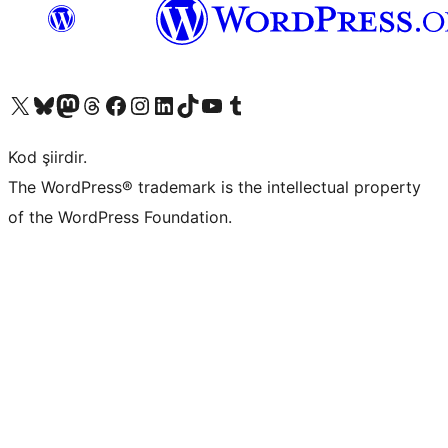
X (eski Twitter) hesabımıza bakın
Bluesky hesabımızı ziyaret edin
Mastodon hesabımızı ziyaret edin
Threads hesabımızı ziyaret edin
Facebook sayfamızı ziyaret edin
Instagram hesabımızı ziyaret edin
LinkedIn hesabımızı ziyaret edin
TikTok hesabımızı ziyaret edin
YouTube kanalımızı ziyaret edin
Tumblr hesabımızı ziyaret edin
Kod şiirdir.
The WordPress® trademark is the intellectual property
of the WordPress Foundation.