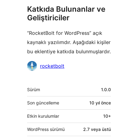
Katkıda Bulunanlar ve
Geliştiriciler
“RocketBolt for WordPress” açık
kaynaklı yazılımdır. Aşağıdaki kişiler
bu eklentiye katkıda bulunmuşlardır.
Katkıda
rocketbolt
bulunanlar
Meta
Sürüm
1.0.0
Son güncelleme
10 yıl
önce
Etkin kurulumlar
10+
WordPress sürümü
2.7 veya üstü