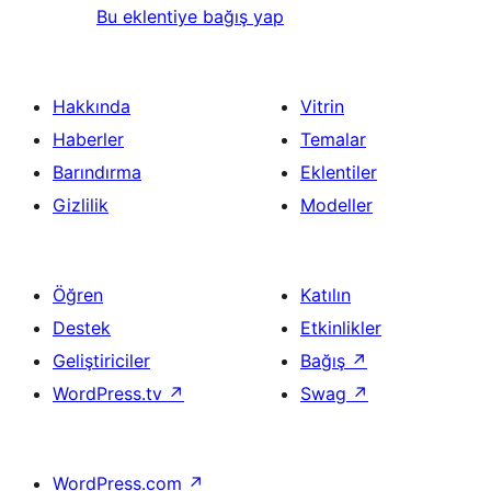
Bu eklentiye bağış yap
Hakkında
Vitrin
Haberler
Temalar
Barındırma
Eklentiler
Gizlilik
Modeller
Öğren
Katılın
Destek
Etkinlikler
Geliştiriciler
Bağış
↗
WordPress.tv
↗
Swag
↗
WordPress.com
↗