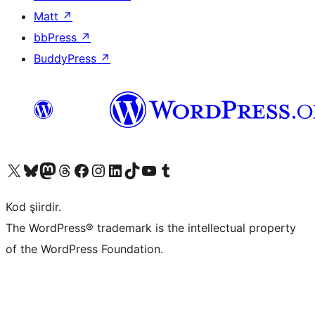
Matt
↗
bbPress
↗
BuddyPress
↗
X (eski Twitter) hesabımıza bakın
Bluesky hesabımızı ziyaret edin
Mastodon hesabımızı ziyaret edin
Threads hesabımızı ziyaret edin
Facebook sayfamızı ziyaret edin
Instagram hesabımızı ziyaret edin
LinkedIn hesabımızı ziyaret edin
TikTok hesabımızı ziyaret edin
YouTube kanalımızı ziyaret edin
Tumblr hesabımızı ziyaret edin
Kod şiirdir.
The WordPress® trademark is the intellectual property
of the WordPress Foundation.