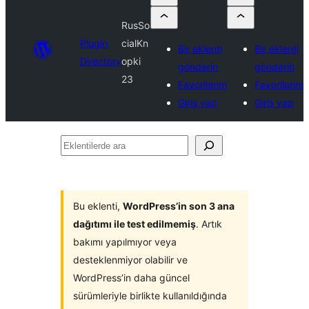
RusSo
Plugin
cialKn
Bir eklenti
Bir eklenti
Directory
opki
gönderin
gönderin
23
Favorilerim
Favorilerim
Giriş yap
Giriş yap
Eklentilerde
ara
Bu eklenti,
WordPress’in son 3 ana
dağıtımı ile test edilmemiş
. Artık
bakımı yapılmıyor veya
desteklenmiyor olabilir ve
WordPress’in daha güncel
sürümleriyle birlikte kullanıldığında