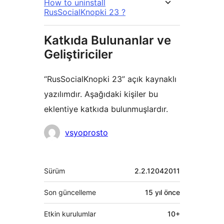
How to uninstall
RusSocialKnopki 23 ?
Katkıda Bulunanlar ve
Geliştiriciler
“RusSocialKnopki 23” açık kaynaklı
yazılımdır. Aşağıdaki kişiler bu
eklentiye katkıda bulunmuşlardır.
Katkıda
vsyoprosto
bulunanlar
Meta
Sürüm
2.2.12042011
Son güncelleme
15 yıl
önce
Etkin kurulumlar
10+