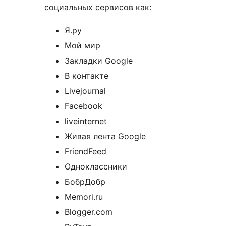
социальных сервисов как:
Я.ру
Мой мир
Закладки Google
В контакте
Livejournal
Facebook
liveinternet
Живая лента Google
FriendFeed
Одноклассники
БобрДобр
Memori.ru
Blogger.com