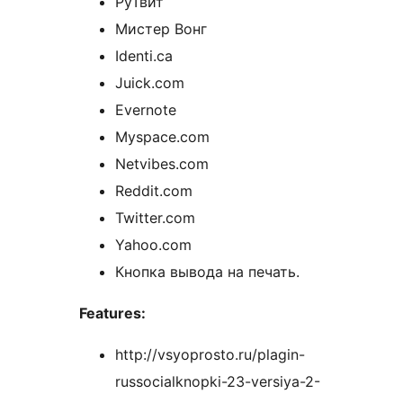
РуТвит
Мистер Вонг
Identi.ca
Juick.com
Evernote
Myspace.com
Netvibes.com
Reddit.com
Twitter.com
Yahoo.com
Кнопка вывода на печать.
Features:
http://vsyoprosto.ru/plagin-
russocialknopki-23-versiya-2-