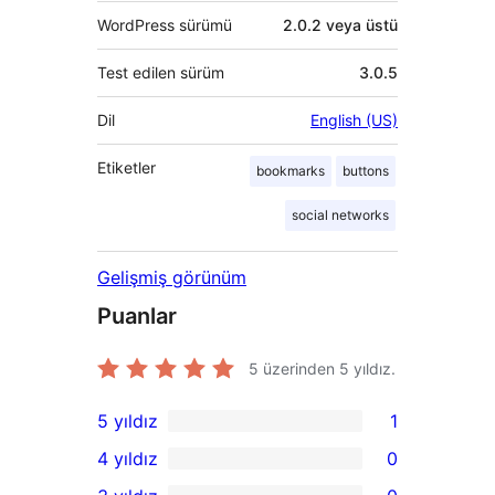
WordPress sürümü
2.0.2 veya üstü
Test edilen sürüm
3.0.5
Dil
English (US)
Etiketler
bookmarks
buttons
social networks
Gelişmiş görünüm
Puanlar
5 üzerinden
5
yıldız.
5 yıldız
1
1
4 yıldız
0
5
0