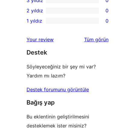
3 yıldız
0
yıldızlı
4
0
2 yıldız
0
inceleme
yıldızlı
3
0
1 yıldız
0
inceleme
yıldızlı
2
0
inceleme
yıldızlı
1
değerlendirmeleri
Your review
Tüm
görün
inceleme
yıldızlı
Destek
inceleme
Söyleyeceğiniz bir şey mi var?
Yardım mı lazım?
Destek forumunu görüntüle
Bağış yap
Bu eklentinin geliştirilmesini
desteklemek ister misiniz?