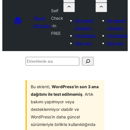
Self
Plugin
Check
Bir eklenti
Bir eklenti
Directory
-In
gönderin
gönderin
FREE
Favorilerim
Favorilerim
Giriş yap
Giriş yap
Eklentilerde
ara
Bu eklenti,
WordPress’in son 3 ana
dağıtımı ile test edilmemiş
. Artık
bakımı yapılmıyor veya
desteklenmiyor olabilir ve
WordPress’in daha güncel
sürümleriyle birlikte kullanıldığında