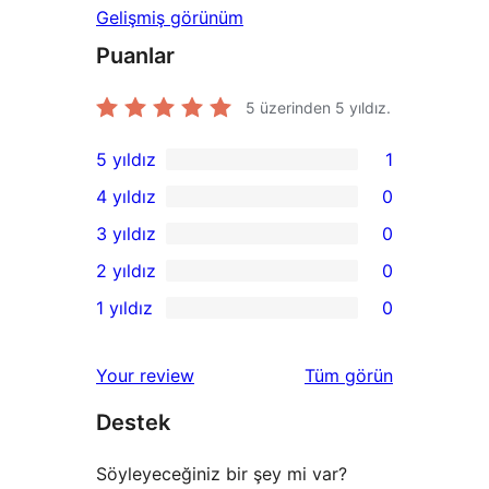
Gelişmiş görünüm
Puanlar
5 üzerinden
5
yıldız.
5 yıldız
1
1
4 yıldız
0
5
0
3 yıldız
0
yıldızlı
4
0
2 yıldız
0
inceleme
yıldızlı
3
0
1 yıldız
0
inceleme
yıldızlı
2
0
inceleme
yıldızlı
1
değerlendirmeleri
Your review
Tüm
görün
inceleme
yıldızlı
Destek
inceleme
Söyleyeceğiniz bir şey mi var?