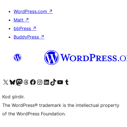
WordPress.com
↗
Matt
↗
bbPress
↗
BuddyPress
↗
X (eski Twitter) hesabımıza bakın
Bluesky hesabımızı ziyaret edin
Mastodon hesabımızı ziyaret edin
Threads hesabımızı ziyaret edin
Facebook sayfamızı ziyaret edin
Instagram hesabımızı ziyaret edin
LinkedIn hesabımızı ziyaret edin
TikTok hesabımızı ziyaret edin
YouTube kanalımızı ziyaret edin
Tumblr hesabımızı ziyaret edin
Kod şiirdir.
The WordPress® trademark is the intellectual property
of the WordPress Foundation.