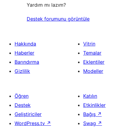
Yardım mı lazım?
Destek forumunu görüntüle
Hakkında
Vitrin
Haberler
Temalar
Barındırma
Eklentiler
Gizlilik
Modeller
Öğren
Katılın
Destek
Etkinlikler
Geliştiriciler
Bağış
↗
WordPress.tv
↗
Swag
↗